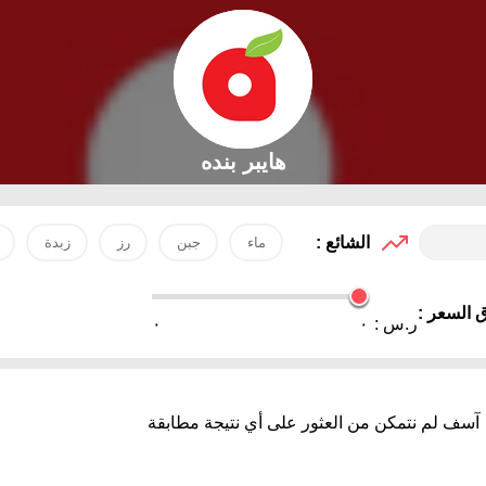
هايبر بنده
الشائع :
ماء
جبن
رز
زبدة
 السعر :
ر.س :
٠
٠
آسف لم نتمكن من العثور على أي نتيجة مطابقة