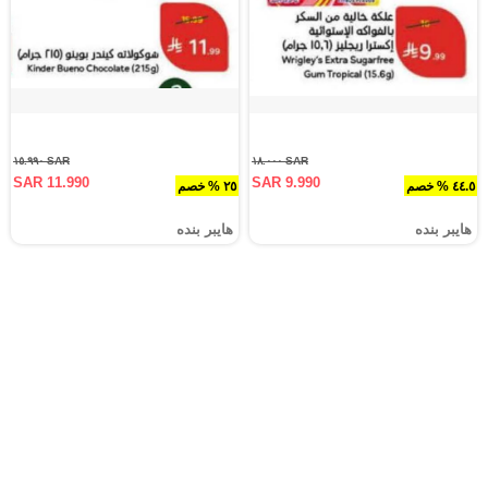
SAR ١٥.٩٩٠
SAR ١٨.٠٠٠
SAR 11.990
SAR 9.990
٤٤.٥ % خصم
٢٥ % خصم
هايبر بنده
هايبر بنده