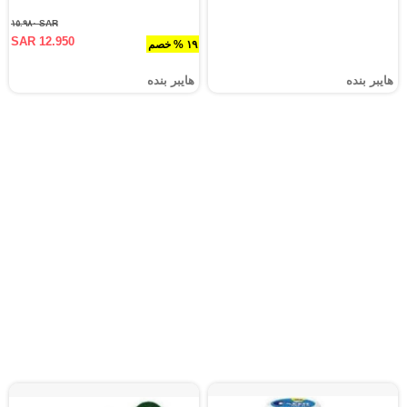
SAR ١٥.٩٨٠
SAR 12.950
١٩ % خصم
هايبر بنده
هايبر بنده