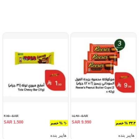
SAR ٣.٧٥٠
SAR ١٤.٩٧٠
SAR 1.500
SAR 9.990
٣٣.٣ % خصم
٦٠ % خصم
هايبر بنده
هايبر بنده