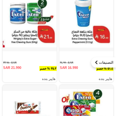
التصنيفات
SAR ٣٣.٩٨٠
SAR ٣٤.٩٩٠
SAR 21.990
SAR 16.990
٥١.٤ % خصم
٣٥.٣ % خصم
هايبر بنده
هايبر بنده