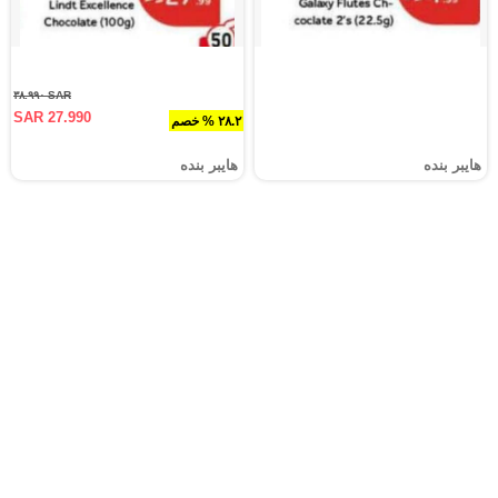
SAR ٣٨.٩٩٠
SAR 27.990
٢٨.٢ % خصم
هايبر بنده
هايبر بنده