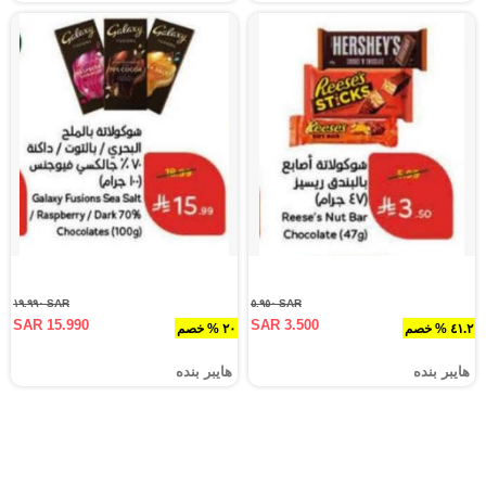
SAR ١٩.٩٩٠
SAR ٥.٩٥٠
SAR 15.990
SAR 3.500
٤١.٢ % خصم
٢٠ % خصم
هايبر بنده
هايبر بنده