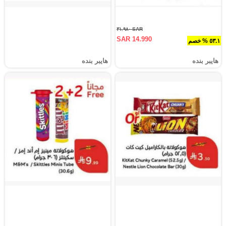
SAR ٣١.٩٨٠
SAR 14.990
٥٣.١ % خصم
هايبر بنده
هايبر بنده