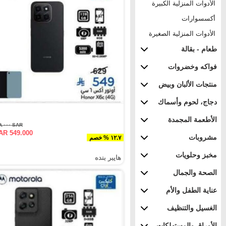
الأدوات المنزلية الكبيرة
أكسسوارات
الأدوات المنزلية الصغيرة
طعام - بقالة
فواكه وخضروات
منتجات الألبان وبيض
دجاج، لحوم وأسماك
الأطعمة المجمدة
SAR ٦٢٩.٠٠٠
AR 549.000
مشروبات
١٢.٧ % خصم
مخبز وحلويات
هايبر بنده
الصحة والجمال
عناية الطفل والأم
الغسيل والتنظيف
الأوراق والمستهلكات