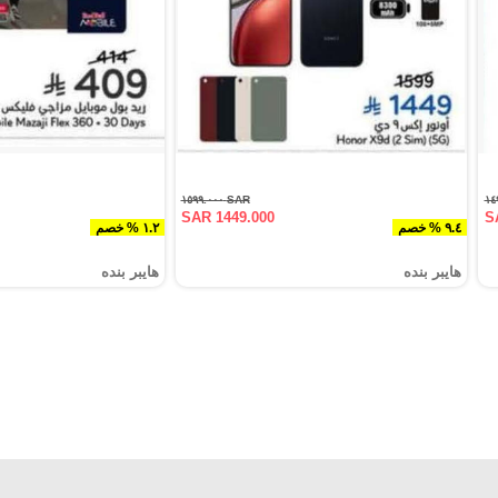
SAR ١٥٩٩.٠٠٠
SAR 1449.000
S
٩.٤ % خصم
١.٢ % خصم
هايبر بنده
هايبر بنده