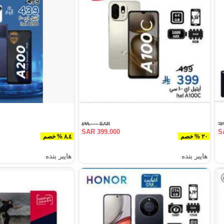
SAR ٤٩٩.٠٠٠
SAR 399.000
S
٢٠ % خصم
٨.٤ % خصم
هايبر بنده
هايبر بنده