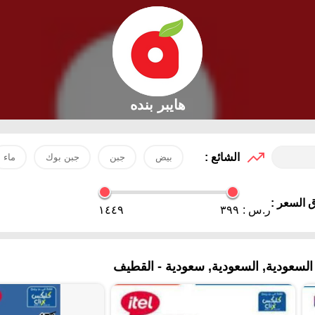
هايبر بنده
الشائع :
بيض
جبن
جبن بوك
ماء
 السعر :
ر.س :
٣٩٩
١٤٤٩
لسعودية, السعودية, سعودية - القطيف‎