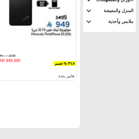
المنزل والمعيشة
ملابس وأحذية
SAR ١٤٩٩.٠٠٠
AR 949.000
٣٦.٧ % خصم
هايبر بنده