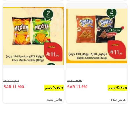
SAR ١٦.٥٠٠
SAR ١٧.٥٠٠
SAR 11.900
SAR 11.990
٣١.٥ % خصم
٢٧.٩ % خصم
هايبر بنده
هايبر بنده