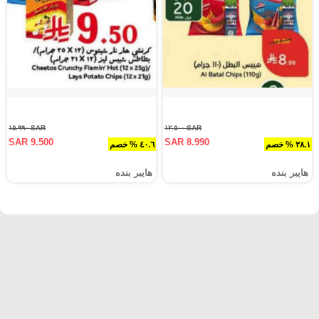
SAR ١٥.٩٩٠
SAR ١٢.٥٠٠
SAR 9.500
SAR 8.990
٢٨.١ % خصم
٤٠.٦ % خصم
هايبر بنده
هايبر بنده