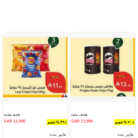
SAR ١٨.٧٥٠
SAR ١٧.٥٠٠
SAR 11.990
SAR 13.990
٢٠.١ % خصم
٣٦.١ % خصم
هايبر بنده
هايبر بنده