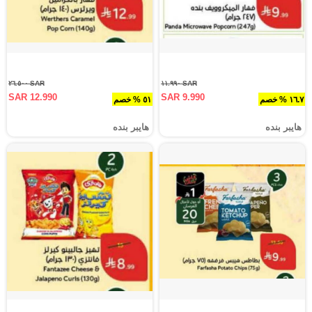
SAR ٢٦.٥٠٠
SAR ١١.٩٩٠
SAR 12.990
SAR 9.990
١٦.٧ % خصم
٥١ % خصم
هايبر بنده
هايبر بنده