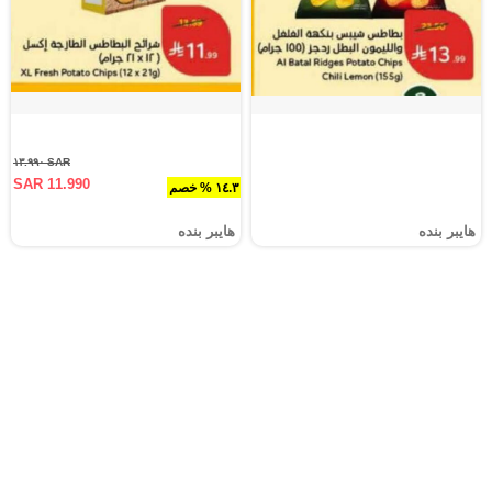
SAR ١٣.٩٩٠
SAR 11.990
١٤.٣ % خصم
هايبر بنده
هايبر بنده