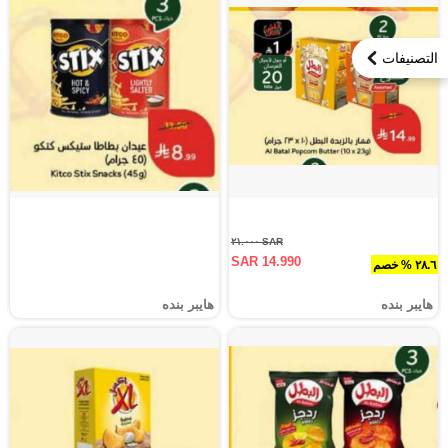
التصنيفات
SAR ٢١.٠٠٠
SAR 14.990
٢٨.٦ % خصم
هايبر بنده
هايبر بنده