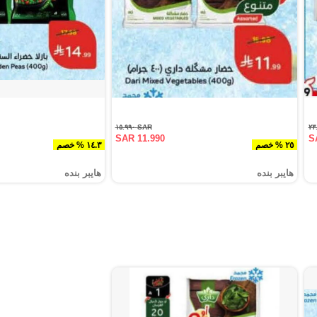
SAR ١٥.٩٩٠
SAR 11.990
S
٢٥ % خصم
١٤.٣ % خصم
هايبر بنده
هايبر بنده