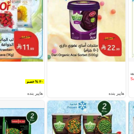
S
٢٠ % خصم
هايبر بنده
هايبر بنده