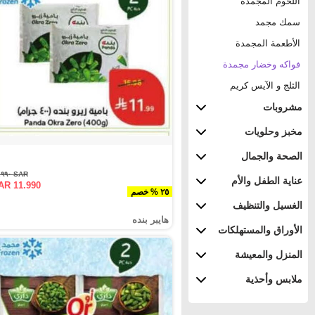
اللحوم المجمدة
سمك مجمد
الأطعمة المجمدة
فواكه وخضار مجمدة
الثلج و الآيس كريم
مشروبات
مخبز وحلويات
الصحة والجمال
SAR ١٥.٩٩٠
عناية الطفل والأم
AR 11.990
٢٥ % خصم
الغسيل والتنظيف
هايبر بنده
الأوراق والمستهلكات
المنزل والمعيشة
ملابس وأحذية