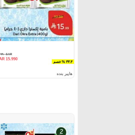
SAR ٢٣.٩٩٠
AR 15.990
٣٣.٣ % خصم
هايبر بنده