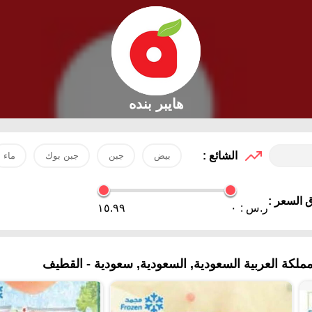
هايبر بنده
الشائع :
بيض
جبن
جبن بوك
ماء
 السعر :
ر.س :
٠
١٥.٩٩
ة العربية السعودية, السعودية, سعودية - القطيف‎