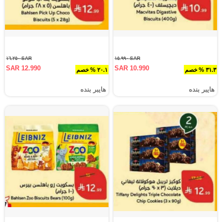
SAR ١٦.٢٥٠
SAR ١٥.٩٩٠
SAR 12.990
SAR 10.990
٣١.٣ % خصم
٢٠.١ % خصم
هايبر بنده
هايبر بنده