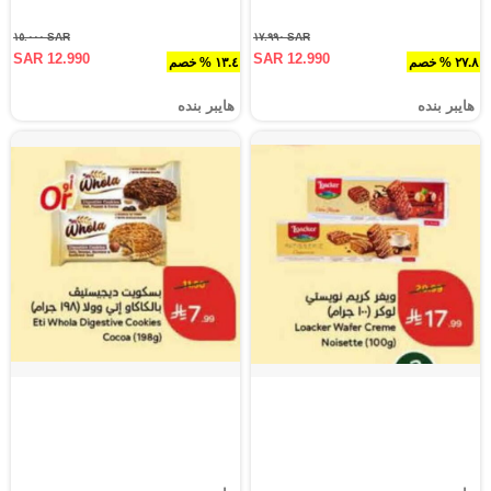
SAR ١٥.٠٠٠
SAR ١٧.٩٩٠
SAR 12.990
SAR 12.990
٢٧.٨ % خصم
١٣.٤ % خصم
هايبر بنده
هايبر بنده