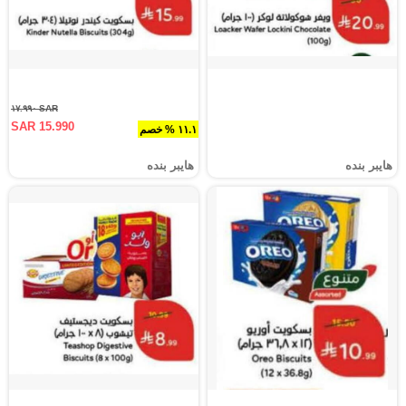
SAR ١٧.٩٩٠
SAR 15.990
١١.١ % خصم
هايبر بنده
هايبر بنده