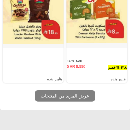
SAR ١٥.٩٩٠
SAR 8.990
٤٣.٨ % خصم
هايبر بنده
هايبر بنده
عرض المزيد من المنتجات