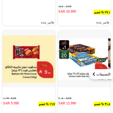
SAR ١٥.٥٠٠
SAR 10.990
٢٩.١ % خصم
هايبر بنده
هايبر بنده
التصنيفات
SAR ١١.٩٩٠
SAR ٢٠.٥٠٠
SAR 9.990
SAR 13.990
٣١.٨ % خصم
١٦.٧ % خصم