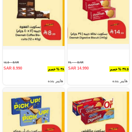
SAR ١٤.٥٠٠
SAR ٢٤.٠٠٠
SAR 8.990
SAR 14.990
٣٧.٥ % خصم
٣٨ % خصم
هايبر بنده
هايبر بنده