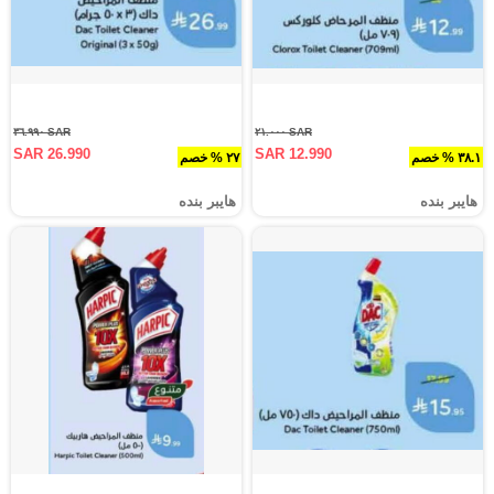
SAR ٣٦.٩٩٠
SAR ٢١.٠٠٠
SAR 26.990
SAR 12.990
٣٨.١ % خصم
٢٧ % خصم
هايبر بنده
هايبر بنده