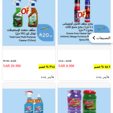
التصنيفات
SAR ٣٢.٩٩٠
SAR ١٧.٥٠٠
SAR 20.990
SAR 8.990
٤٨.٦ % خصم
٣٦.٤ % خصم
هايبر بنده
هايبر بنده