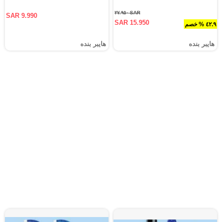
SAR ٢٧.٩٥٠
SAR 9.990
SAR 15.950
٤٢.٩ % خصم
هايبر بنده
هايبر بنده