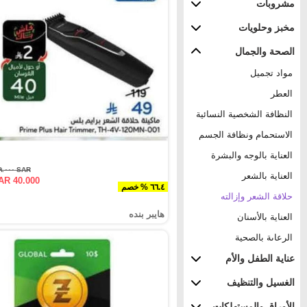
مشروبات
مخبز وحلويات
الصحة والجمال
مواد تجميل
العطر
النظافة الشخصية النسائية
الاستحمام ونظافة الجسم
العناية بالوجه والبشرة
SAR ١١٩.٠٠٠
العناية بالشعر
AR 40.000
٦٦.٤ % خصم
حلاقة الشعر وإزالته
هايبر بنده
العناية بالأسنان
الرعاىة بالصحية
عناية الطفل والأم
الغسيل والتنظيف
الأوراق والمستهلكات