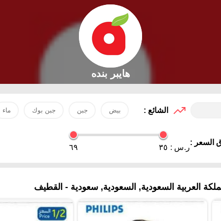
هايبر بنده
الشائع :
بيض
جبن
جبن بوك
ماء
 السعر :
ر.س :
٣٥
٦٩
كة العربية السعودية, السعودية, سعودية - القطيف‎