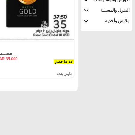
المنزل والمعيشة
ملابس وأحذية
SAR ٣٧.٥٠٠
AR 35.000
٦.٧ % خصم
هايبر بنده