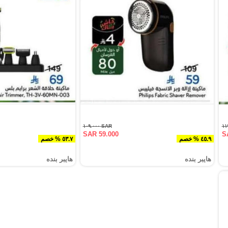
SAR ١٠٩.٠٠٠
SAR 59.000
S
٤٥.٩ % خصم
٥٣.٧ % خصم
هايبر بنده
هايبر بنده