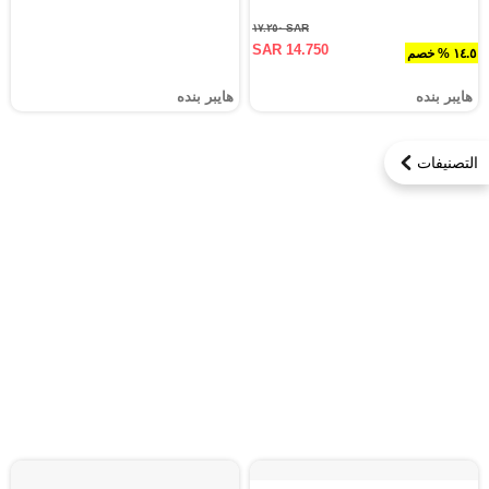
SAR ١٧.٢٥٠
SAR 14.750
١٤.٥ % خصم
هايبر بنده
هايبر بنده
التصنيفات