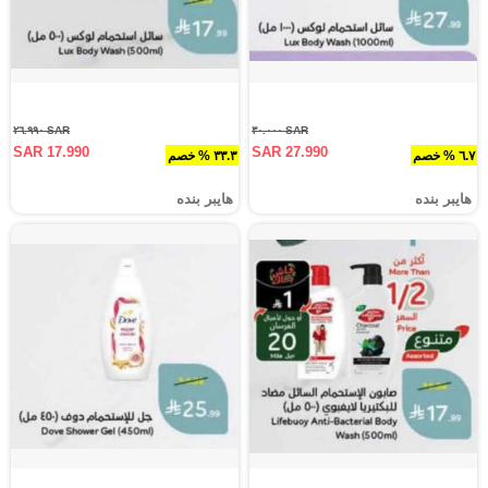
SAR ٢٦.٩٩٠
SAR ٣٠.٠٠٠
SAR 17.990
SAR 27.990
٦.٧ % خصم
٣٣.٣ % خصم
هايبر بنده
هايبر بنده