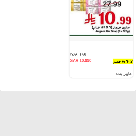
SAR ٢٧.٩٩٠
SAR 10.990
٦٠.٧ % خصم
هايبر بنده