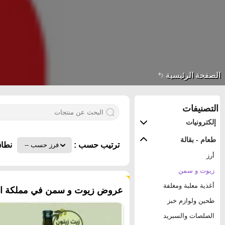
الصفحة الرئيسية
التصنيفات
إلكترونيات
طعام - بقالة
ترتيب حسب :
نطاق
أرز
زيوت و سمن
١٣٢ منتجات
أغذية معلبة ومغلفة
عروض زيوت و سمن في مملكة العرب
طحين ولوازم خبز
الصلصات والسبريد