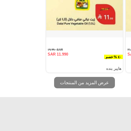
SAR ١٩.٩٩٠
SAR 11.990
S
٤٠ % خصم
هايبر بنده
عرض المزيد من المنتجات