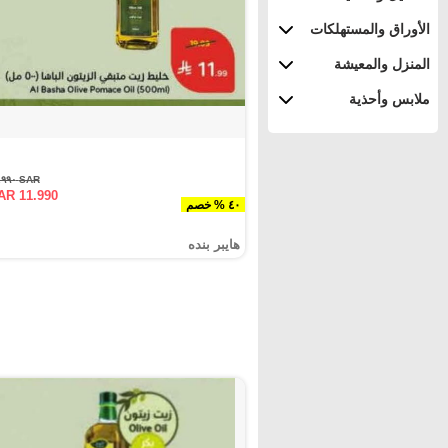
الأوراق والمستهلكات
المنزل والمعيشة
ملابس وأحذية
SAR ١٩.٩٩٠
AR 11.990
٤٠ % خصم
هايبر بنده