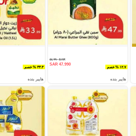
SAR ٥٤.٩٩٠
SAR 47.990
١٢.٧ % خصم
٣٣.٣ % خصم
هايبر بنده
هايبر بنده