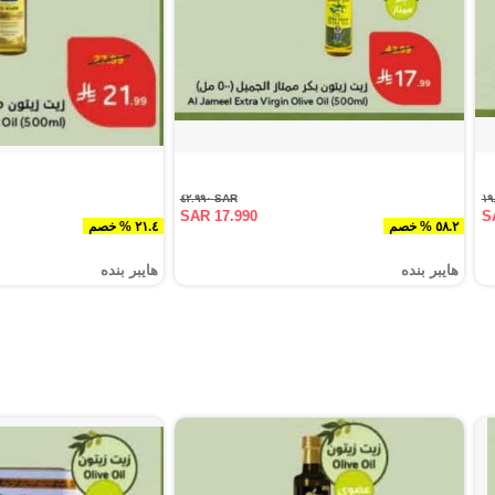
SAR ٤٢.٩٩٠
SAR 17.990
S
٥٨.٢ % خصم
٢١.٤ % خصم
هايبر بنده
هايبر بنده