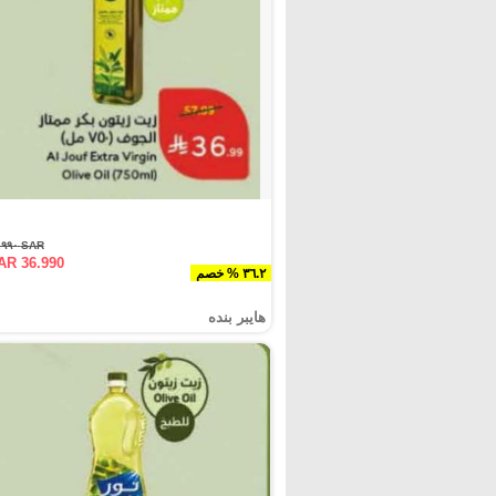
SAR ٥٧.٩٩٠
AR 36.990
٣٦.٢ % خصم
هايبر بنده