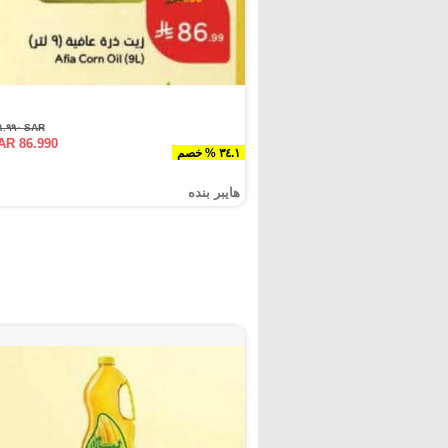
SAR ١٣١.٩٩٠
AR 86.990
٣٤.١ % خصم
هايبر بنده