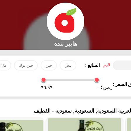
هايبر بنده
الشائع :
بيض
جبن
جبن بوك
ماء
 السعر :
ر.س :
٠
٩٦.٩٩
ية السعودية, السعودية, سعودية - القطيف‎