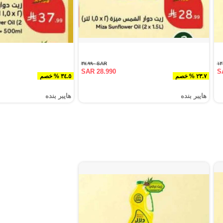
SAR ٣٧.٩٩٠
SAR 28.990
S
٢٣.٧ % خصم
٣٤.٥ % خصم
هايبر بنده
هايبر بنده