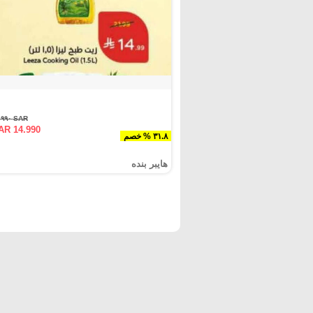
SAR ٢١.٩٩٠
AR 14.990
٣١.٨ % خصم
هايبر بنده