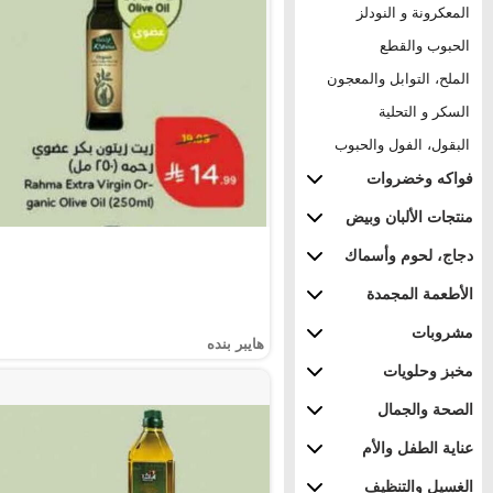
المعكرونة و النودلز
الحبوب والقطع
الملح، التوابل والمعجون
السكر و التحلية
البقول، الفول والحبوب
فواكه وخضروات
منتجات الألبان وبيض
دجاج، لحوم وأسماك
الأطعمة المجمدة
مشروبات
هايبر بنده
مخبز وحلويات
الصحة والجمال
عناية الطفل والأم
الغسيل والتنظيف