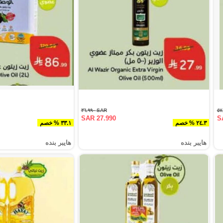
SAR ٣٦.٩٩٠
SAR 27.990
S
٢٤.٣ % خصم
٣٣.١ % خصم
هايبر بنده
هايبر بنده