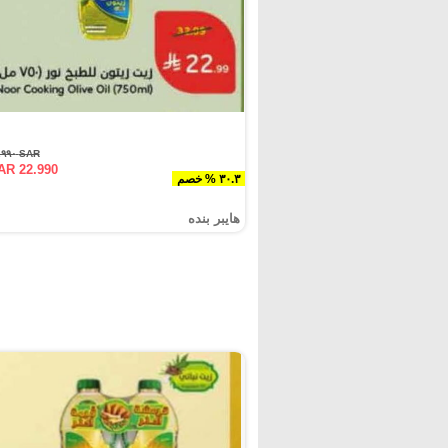
SAR ٣٢.٩٩٠
AR 22.990
٣٠.٣ % خصم
هايبر بنده