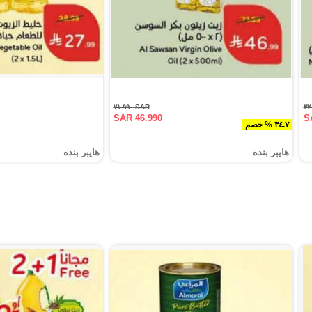
SAR ٧١.٩٩٠
SAR 46.990
S
٣٤.٧ % خصم
هايبر بنده
هايبر بنده