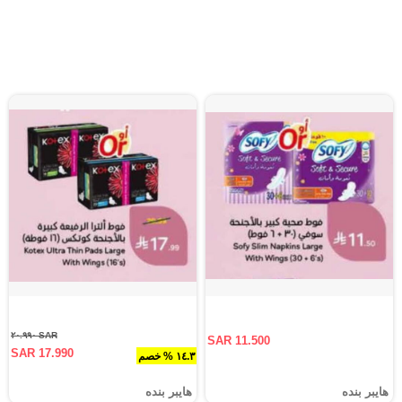
SAR ٢٠.٩٩٠
SAR 11.500
SAR 17.990
١٤.٣ % خصم
هايبر بنده
هايبر بنده