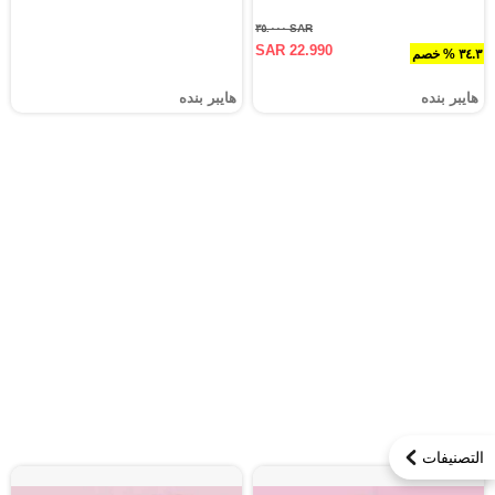
SAR ٣٥.٠٠٠
SAR 22.990
٣٤.٣ % خصم
هايبر بنده
هايبر بنده
التصنيفات