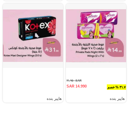
SAR ٢١.٩٥٠
SAR 14.990
٣١.٧ % خصم
هايبر بنده
هايبر بنده