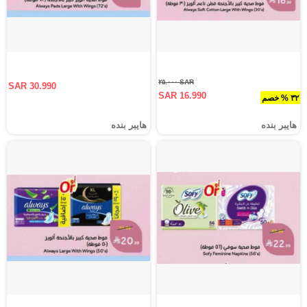
SAR ٢٥.٠٠٠
SAR 30.990
SAR 16.990
٣٢ % خصم
هايبر بنده
هايبر بنده