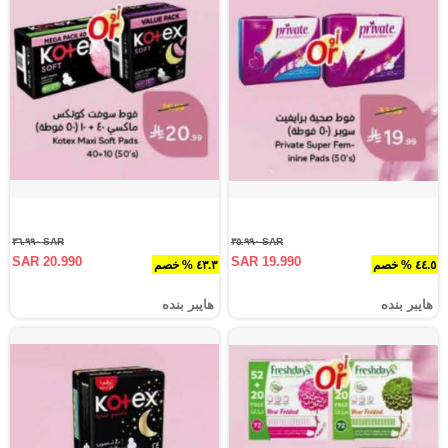
SAR ٣٦.٩٩٠
SAR ٣٥.٩٩٠
SAR 20.990
SAR 19.990
٤٤.٥ % خصم
٤٣.٣ % خصم
هايبر بنده
هايبر بنده