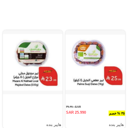
SAR ٣٩.٩٩٠
SAR 25.990
٣٥ % خصم
هايبر بنده
هايبر بنده