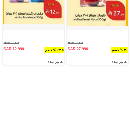
SAR ٢٢.٩٩٠
SAR ٣٩.٩٩٠
SAR 12.990
SAR 27.990
٣٠ % خصم
٤٣.٥ % خصم
هايبر بنده
هايبر بنده