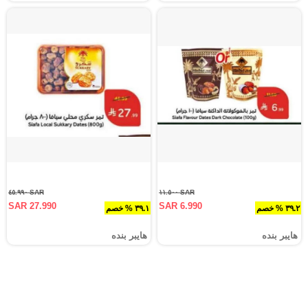
SAR ٤٥.٩٩٠
SAR ١١.٥٠٠
SAR 27.990
SAR 6.990
٣٩.٢ % خصم
٣٩.١ % خصم
هايبر بنده
هايبر بنده