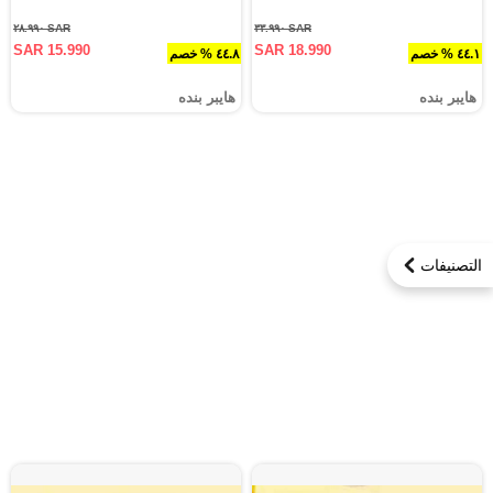
SAR ٢٨.٩٩٠
SAR ٣٣.٩٩٠
SAR 15.990
SAR 18.990
٤٤.١ % خصم
٤٤.٨ % خصم
هايبر بنده
هايبر بنده
التصنيفات