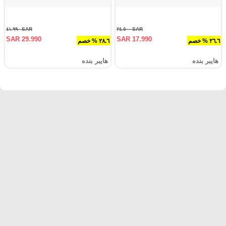
SAR ٤١.٩٩٠
SAR ٢٤.٥٠٠
SAR 29.990
SAR 17.990
٢٦.٦ % خصم
٢٨.٦ % خصم
هايبر بنده
هايبر بنده