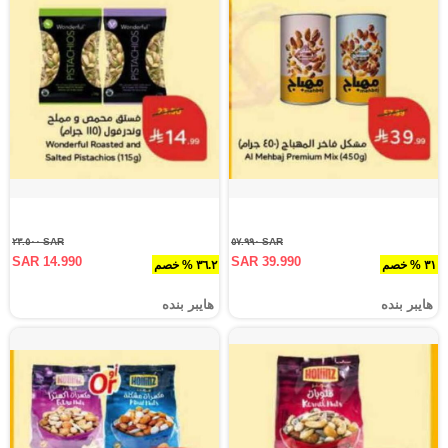
SAR ٢٣.٥٠٠
SAR ٥٧.٩٩٠
SAR 14.990
SAR 39.990
٣١ % خصم
٣٦.٢ % خصم
هايبر بنده
هايبر بنده