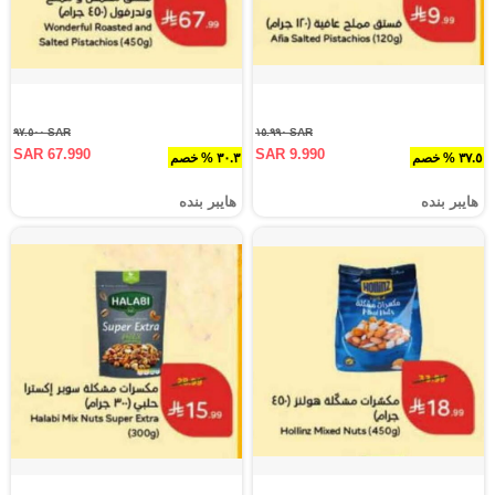
SAR ٩٧.٥٠٠
SAR ١٥.٩٩٠
SAR 67.990
SAR 9.990
٣٧.٥ % خصم
٣٠.٣ % خصم
هايبر بنده
هايبر بنده