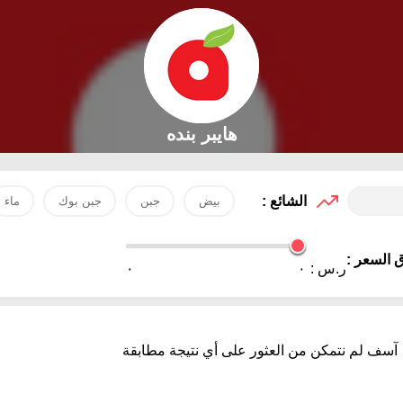
هايبر بنده
الشائع :
بيض
جبن
جبن بوك
ماء
 السعر :
ر.س :
٠
٠
آسف لم نتمكن من العثور على أي نتيجة مطابقة