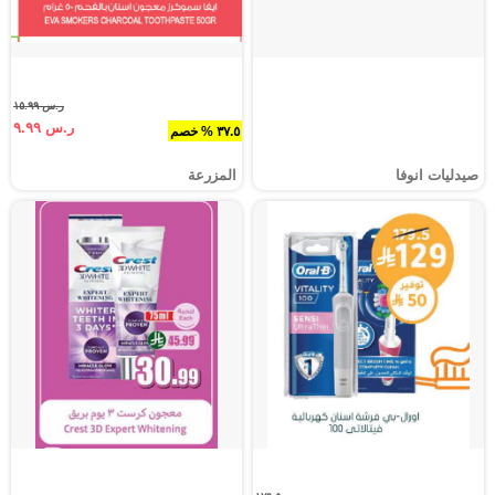
ر.س ١٥.٩٩
ر.س ٩.٩٩
٣٧.٥ % خصم
صيدليات انوفا
المزرعة