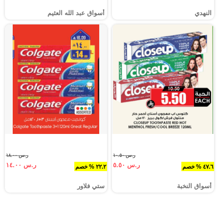
النهدي
أسواق عبد الله العثيم
ر.س ١٠.٥٠
ر.س ١٨.٠٠
ر.س ٥.٥٠
ر.س ١٤.٠٠
٤٧.٦ % خصم
٢٢.٢ % خصم
أسواق النخبة
ستي فلاور