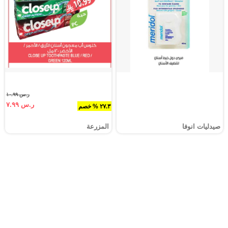
ر.س ١٠.٩٩
ر.س ٧.٩٩
٢٧.٣ % خصم
صيدليات انوفا
المزرعة