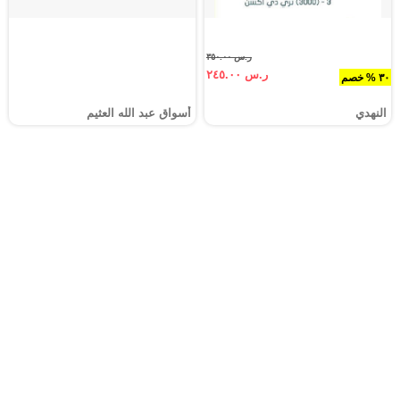
ر.س ٣٥٠.٠٠
ر.س ٢٤٥.٠٠
٣٠ % خصم
النهدي
أسواق عبد الله العثيم