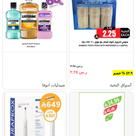
ر.س ٣.٩٤
ر.س ٢.٢٥
٤٢.٩ % خصم
أسواق النخبة
صيدليات انوفا