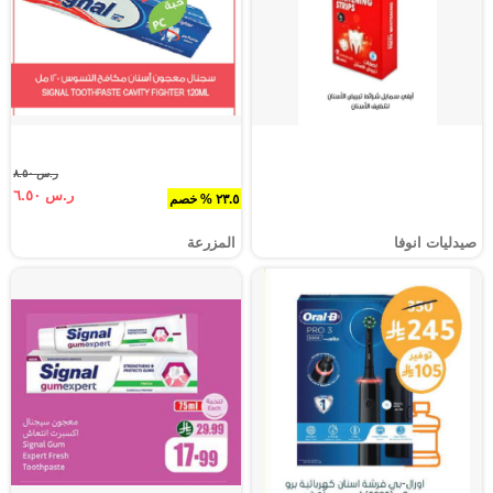
ر.س ٨.٥٠
ر.س ٦.٥٠
٢٣.٥ % خصم
صيدليات انوفا
المزرعة