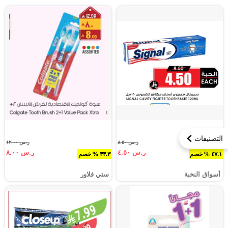
التصنيفات
ر.س ٨.٥٠
ر.س ١٢.٠٠
ر.س ٤.٥٠
ر.س ٨.٠٠
٤٧.١ % خصم
٣٣.٣ % خصم
أسواق النخبة
ستي فلاور