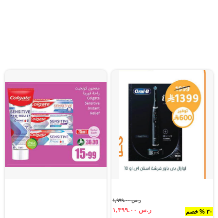
ر.س ١,٩٩٩.٠٠
ر.س ١,٣٩٩.٠٠
٣٠ % خصم