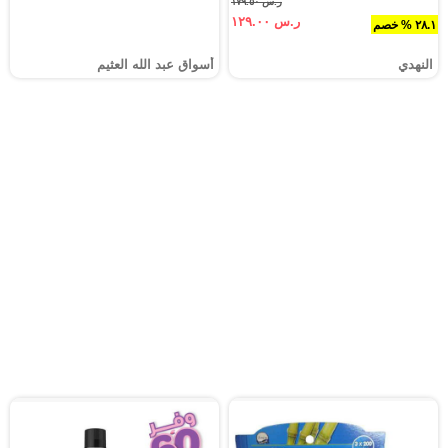
ر.س ١٧٩.٥٠
ر.س ١٢٩.٠٠
٢٨.١ % خصم
النهدي
أسواق عبد الله العثيم