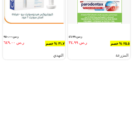
ر.س ٤٦.٩٩
ر.س ٩٥٠.٠٠
ر.س ٣٤.٩٩
ر.س ٦٤٩.٠٠
٢٥.٥ % خصم
٣١.٧ % خصم
المزرعة
النهدي