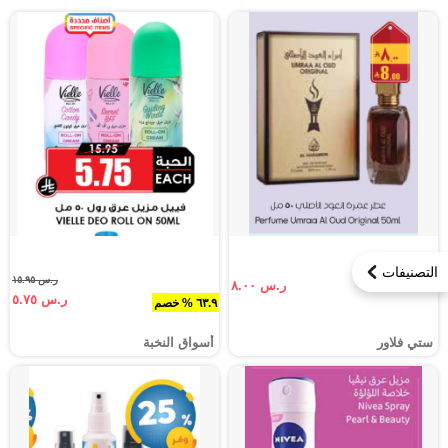
التصنيفات
ر.س ١٥.٩٥
ر.س ٨.٠٠
ر.س ٥.٧٥
٦٣.٩ % خصم
ستي فلاور
أسواق النخبة