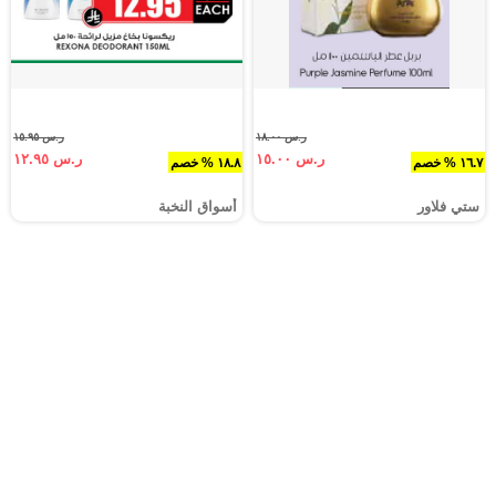
ر.س ١٨.٠٠
ر.س ١٥.٩٥
ر.س ١٥.٠٠
ر.س ١٢.٩٥
١٦.٧ % خصم
١٨.٨ % خصم
ستي فلاور
أسواق النخبة