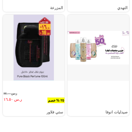
النهدي
المزرعة
ر.س ٢٢.٠٠
ر.س ١٦.٥٠
٢٥ % خصم
صيدليات انوفا
ستي فلاور