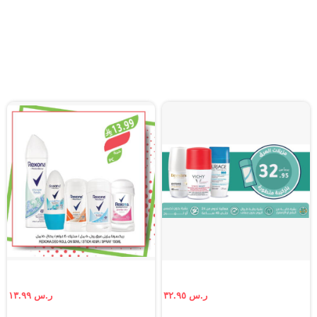
ر.س ٣٢.٩٥
ر.س ١٣.٩٩