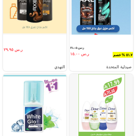
ر.س ٣١.٠٥
ر.س ٢٩.٩٥
ر.س ١٥.٠٠
٥١.٧ % خصم
صيدلية المتحدة
النهدي