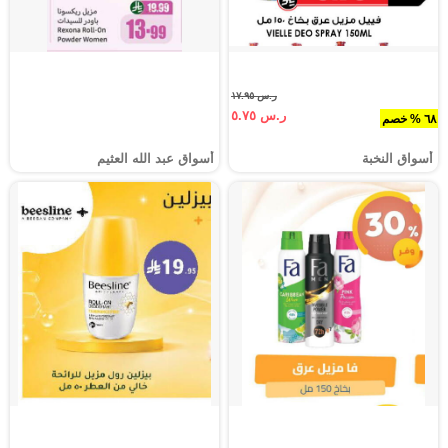
ر.س ١٧.٩٥
ر.س ٥.٧٥
٦٨ % خصم
أسواق النخبة
أسواق عبد الله العثيم