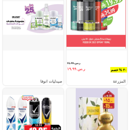
ر.س ٢٤.٩٩
ر.س ١٩.٩٩
٢٠ % خصم
المزرعة
صيدليات انوفا