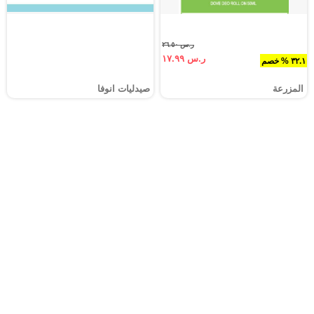
ر.س ٢٦.٥٠
ر.س ١٧.٩٩
٣٢.١ % خصم
المزرعة
صيدليات انوفا