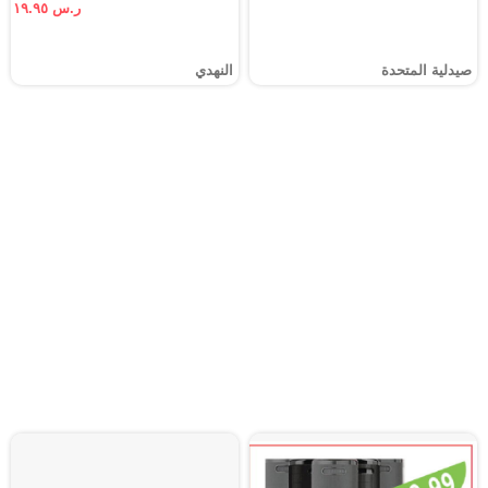
ر.س ١٩.٩٥
صيدلية المتحدة
النهدي