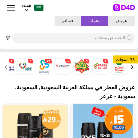
SA-AR
عروض
منتجات
قسائم
٦٨ منتجات
٨
٩
٢٦
٨
٦
٨
٣
عروض العطر في مملكة العربية السعودية, السعودية,
سعودية - عرعر