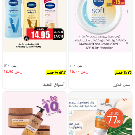
ر.س ٢٠.٠٠
ر.س ٣٢.٠٠
ر.س ١٥.٠٠
ر.س ١٤.٩٥
٢٥ % خصم
٥٣.٣ % خصم
ستي فلاور
أسواق النخبة