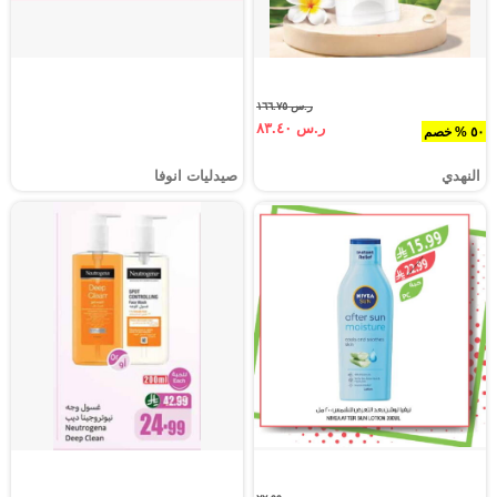
ر.س ١٦٦.٧٥
ر.س ٨٣.٤٠
٥٠ % خصم
النهدي
صيدليات انوفا