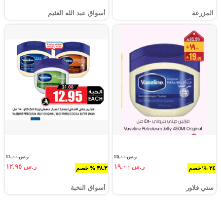
المزرعة
أسواق عبد الله العثيم
ر.س ٢٥.٠٠
ر.س ٢١.٠٠
ر.س ١٩.٠٠
ر.س ١٢.٩٥
٢٤ % خصم
٣٨.٣ % خصم
ستي فلاور
أسواق النخبة