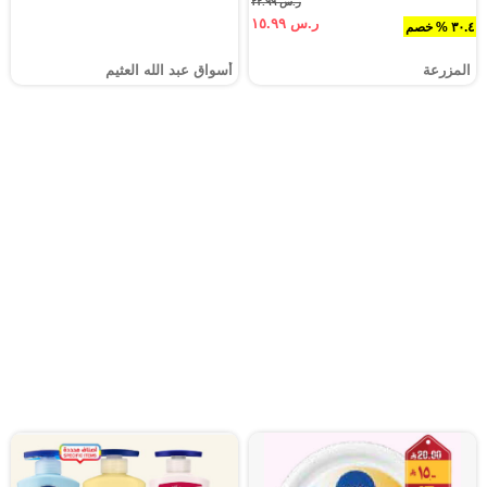
ر.س ٢٢.٩٩
ر.س ١٥.٩٩
٣٠.٤ % خصم
المزرعة
أسواق عبد الله العثيم