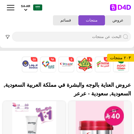
SA-AR
عروض
منتجات
قسائم
٢٠٣ منتجات
٤٨
٩٨
٥
٤
٣٦
١٢
عروض العناية بالوجه والبشرة في مملكة العربية السعودية,
السعودية, سعودية - عرعر