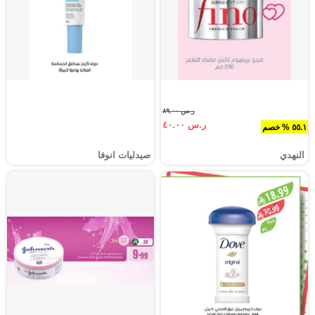
ر.س ٨٩.٠٠
ر.س ٤٠.٠٠
٥٥.١ % خصم
النهدي
صيدليات انوفا