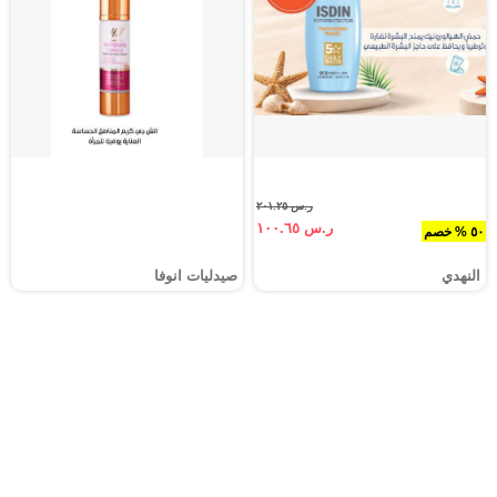
ر.س ٢٠١.٢٥
ر.س ١٠٠.٦٥
٥٠ % خصم
النهدي
صيدليات انوفا