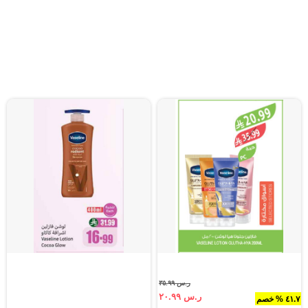
ر.س ٣٥.٩٩
ر.س ٢٠.٩٩
٤١.٧ % خصم