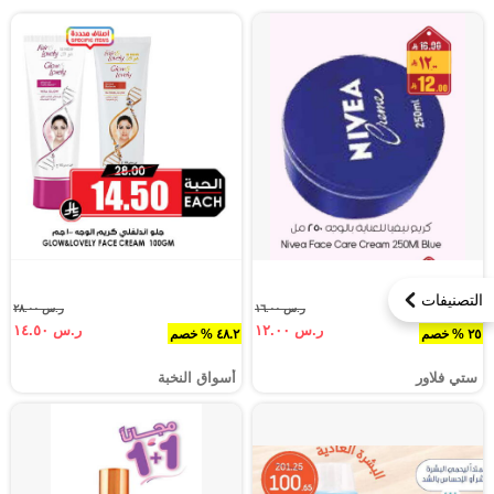
التصنيفات
ر.س ١٦.٠٠
ر.س ٢٨.٠٠
ر.س ١٢.٠٠
ر.س ١٤.٥٠
٢٥ % خصم
٤٨.٢ % خصم
ستي فلاور
أسواق النخبة