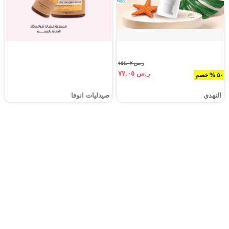
ر.س ١٥٤.٠٢
ر.س ٧٧.٠٥
٥٠ % خصم
النهدي
صيدليات انوفا