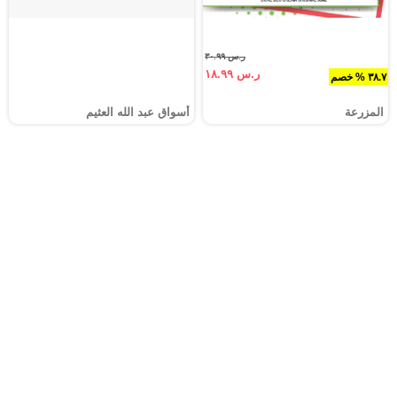
ر.س ٣٠.٩٩
ر.س ١٨.٩٩
٣٨.٧ % خصم
المزرعة
أسواق عبد الله العثيم