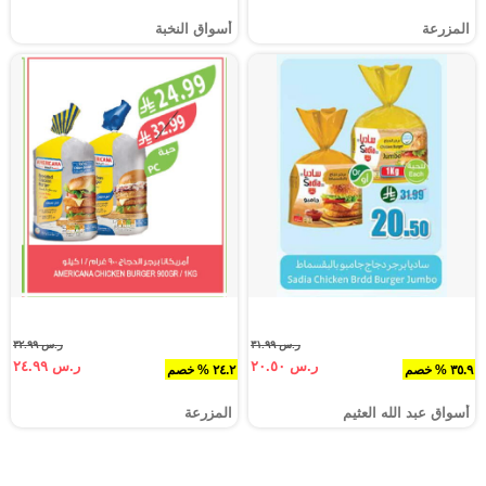
المزرعة
أسواق النخبة
ر.س ٣١.٩٩
ر.س ٣٢.٩٩
ر.س ٢٠.٥٠
ر.س ٢٤.٩٩
٣٥.٩ % خصم
٢٤.٢ % خصم
أسواق عبد الله العثيم
المزرعة