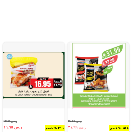
ر.س ٣٧.٩٩
ر.س ٢٢.٩٥
ر.س ٣١.٩٩
ر.س ١٦.٩٥
١٥.٨ % خصم
٢٦.١ % خصم