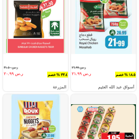
ر.س ٢٦.٩٩
ر.س ٣١.٥٠
ر.س ٢١.٩٩
ر.س ٢٠.٩٩
١٨.٥ % خصم
٣٣.٤ % خصم
أسواق عبد الله العثيم
المزرعة