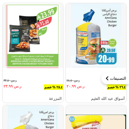
التصنيفات
ر.س ٢٨.٥٠
ر.س ٣٣.٥٠
ر.س ٢٠.٩٩
ر.س ٢٣.٩٩
٢٦.٤ % خصم
٢٨.٤ % خصم
أسواق عبد الله العثيم
المزرعة