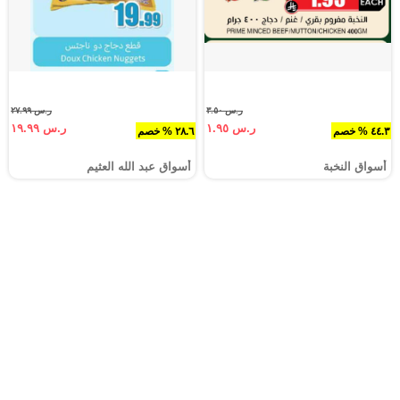
ر.س ٣.٥٠
ر.س ٢٧.٩٩
ر.س ١.٩٥
ر.س ١٩.٩٩
٤٤.٣ % خصم
٢٨.٦ % خصم
أسواق النخبة
أسواق عبد الله العثيم