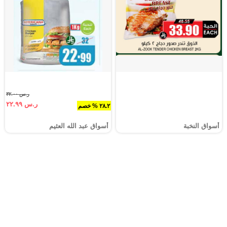
ر.س ٣٢.٠٠
ر.س ٢٢.٩٩
٢٨.٢ % خصم
أسواق النخبة
أسواق عبد الله العثيم