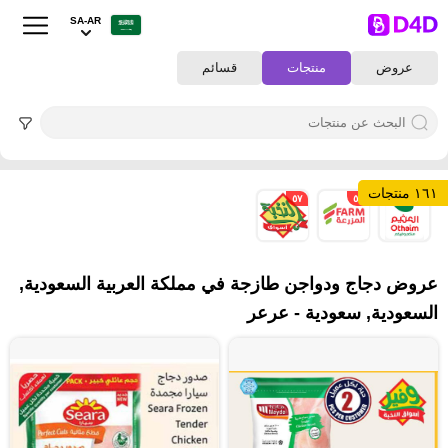
SA-AR
عروض
منتجات
قسائم
١٦١ منتجات
٥٧
٥٠
٥٤
عروض دجاج ودواجن طازجة في مملكة العربية السعودية,
السعودية, سعودية - عرعر