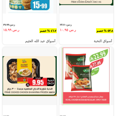
ر.س ٢٣.٧٠
ر.س ٢٩.٩٩
ر.س ١٠.٩٥
ر.س ١٥.٩٩
٥٣.٨ % خصم
٤٦.٧ % خصم
أسواق النخبة
أسواق عبد الله العثيم