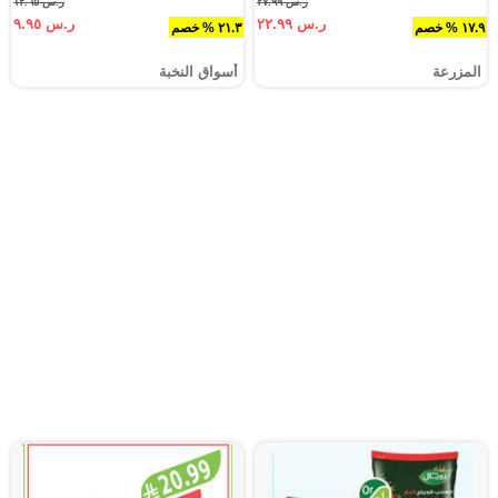
ر.س ٢٧.٩٩
ر.س ١٢.٦٥
ر.س ٢٢.٩٩
ر.س ٩.٩٥
١٧.٩ % خصم
٢١.٣ % خصم
المزرعة
أسواق النخبة