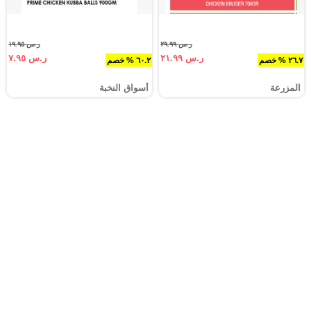
ر.س ٢٩.٩٩
ر.س ١٩.٩٥
ر.س ٢١.٩٩
ر.س ٧.٩٥
٢٦.٧ % خصم
٦٠.٢ % خصم
المزرعة
أسواق النخبة