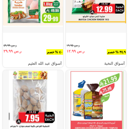
ر.س ١٩.٩٥
ر.س ٤٩.٩٩
ر.س ١٢.٩٩
ر.س ٢٩.٩٩
٣٤.٩ % خصم
٤٠ % خصم
أسواق النخبة
أسواق عبد الله العثيم