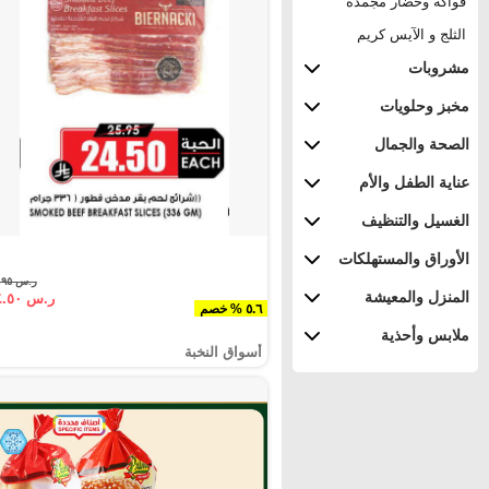
فواكه وخضار مجمدة
الثلج و الآيس كريم
مشروبات
مخبز وحلويات
الصحة والجمال
عناية الطفل والأم
الغسيل والتنظيف
الأوراق والمستهلكات
ر.س ٢٥.٩٥
المنزل والمعيشة
ر.س ٢٤.٥٠
٥.٦ % خصم
ملابس وأحذية
أسواق النخبة