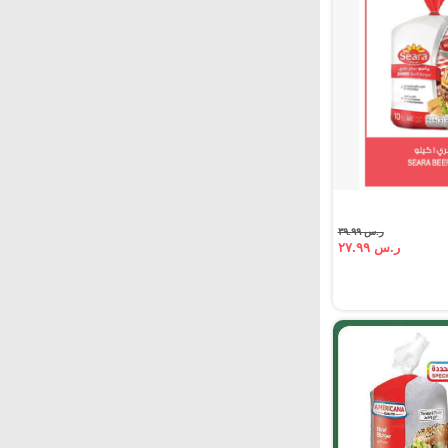
ر.س ٣٩.٩٩
ر.س ٢٧.٩٩