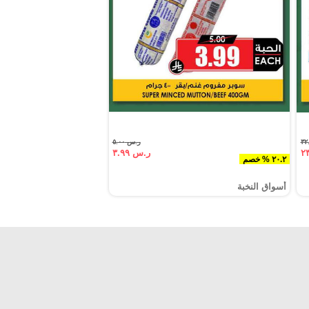
ر.س ٥.٠٠
ر.س ٣.٩٩
٢٠.٢ % خصم
أسواق النخبة