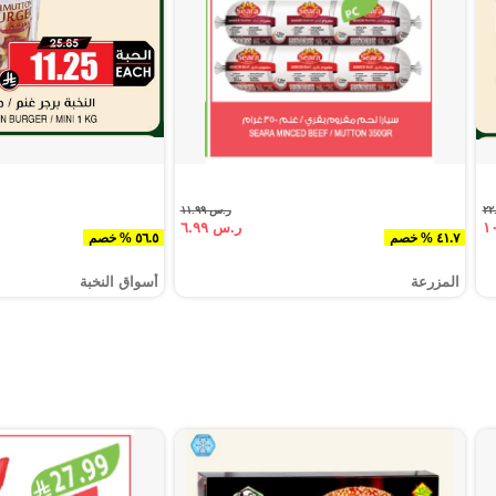
ر.س ١١.٩٩
ر.س ٦.٩٩
٤١.٧ % خصم
٥٦.٥ % خصم
المزرعة
أسواق النخبة