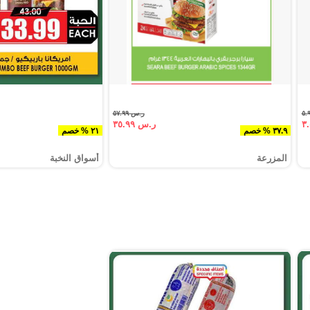
ر.س ٥٧.٩٩
ر.س ٣٥.٩٩
٣٧.٩ % خصم
٢١ % خصم
المزرعة
أسواق النخبة