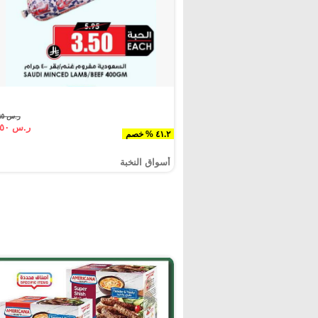
ر.س ٥.٩٥
ر.س ٣.٥٠
٤١.٢ % خصم
أسواق النخبة