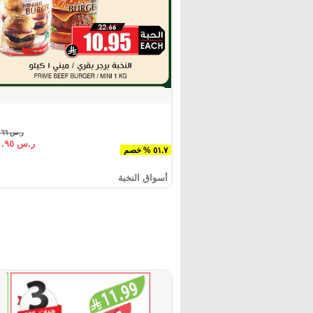
ر.س ٢٢.٦٦
ر.س ١٠.٩٥
٥١.٧ % خصم
أسواق النخبة