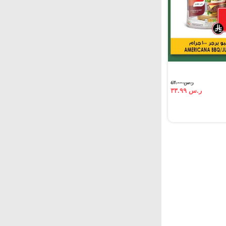
ر.س ٤٣.٠٠
ر.س ٣٣.٩٩