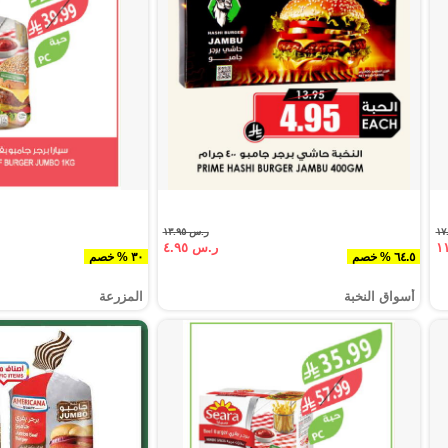
ر.س ١٣.٩٥
ر.س ٤.٩٥
٦٤.٥ % خصم
٣٠ % خصم
أسواق النخبة
المزرعة