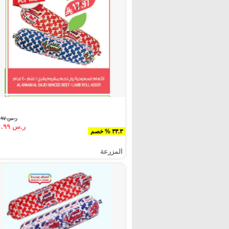
ر.س ١٧.٩٧
ر.س ١١.٩٩
٣٣.٣ % خصم
المزرعة