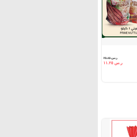
ر.س ٢٥.٨٥
ر.س ١١.٢٥