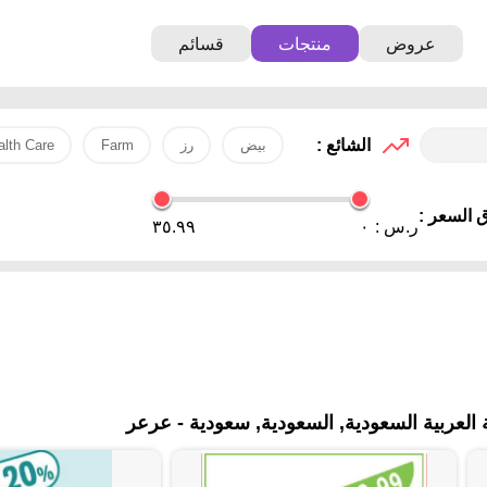
عروض
منتجات
قسائم
الشائع :
بيض
رز
Farm
alth Care
 السعر :
ر.س :
٠
٣٥.٩٩
لعربية السعودية, السعودية, سعودية - عرعر