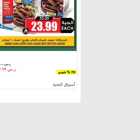
ر.س ٣٢.٠٠
ر.س ٢٣.٩٩
٢٥ % خصم
أسواق النخبة