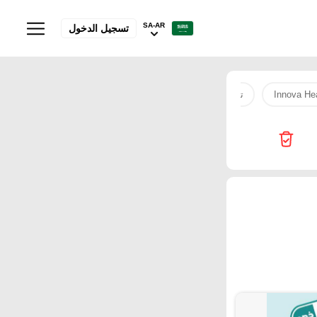
SA-AR
تسجيل الدخول
Innova He
تايد
City Flower
كوفي
لحم مفروم