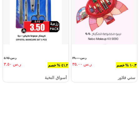
ر.س ٣٩.٠٠
ر.س ٥.٩٥
ر.س ٣٥.٠٠
ر.س ٣.٥٠
١٠.٣ % خصم
٤١.٢ % خصم
ستي فلاور
أسواق النخبة