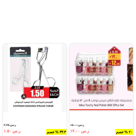
ر.س ١٥.٠٠
ر.س ٢.٢٥
ر.س ١٢.٠٠
ر.س ١.٥٠
٢٠ % خصم
٣٣.٣ % خصم