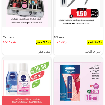
ر.س ٢.٩٥
ر.س ٨٩.٠٠
ر.س ١.٥٠
ر.س ٨٠.٠٠
٤٩.٢ % خصم
١٠.١ % خصم
أسواق النخبة
ستي فلاور