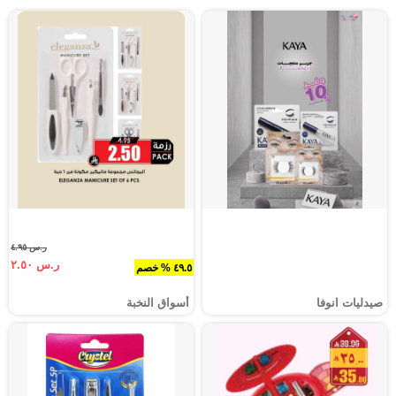
ر.س ٤.٩٥
ر.س ٢.٥٠
٤٩.٥ % خصم
صيدليات انوفا
أسواق النخبة