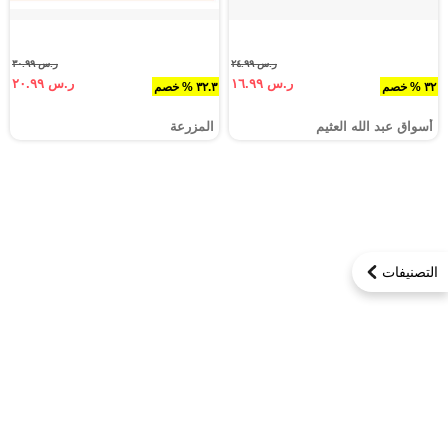
ر.س ٢٤.٩٩
ر.س ٣٠.٩٩
ر.س ١٦.٩٩
ر.س ٢٠.٩٩
٣٢ % خصم
٣٢.٣ % خصم
أسواق عبد الله العثيم
المزرعة
التصنيفات