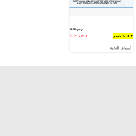
ر.س ٥.٢٥
ر.س ٤.٥٠
١٤.٣ % خصم
أسواق النخبة