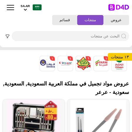
SA-AR
عروض
منتجات
قسائم
١٣ منتجات
١
٤
٦
١
١
عروض مواد تجميل في مملكة العربية السعودية, السعودية,
سعودية - عرعر