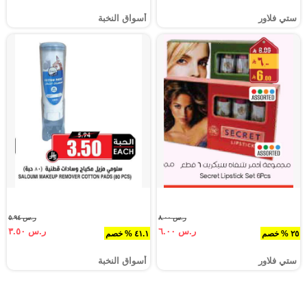
ستي فلاور
أسواق النخبة
ر.س ٨.٠٠
ر.س ٥.٩٤
ر.س ٦.٠٠
ر.س ٣.٥٠
٢٥ % خصم
٤١.١ % خصم
ستي فلاور
أسواق النخبة