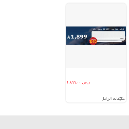
ر.س ١,٨٩٩.٠٠
مكيّفات الزامل