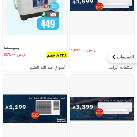
ر.س ٥٨٩.٠٠
ر.س ١,٥٩٩.٠٠
ر.س ٤٤٩.٠٠
٢٣.٨ % خصم
التصنيفات
مكيّفات الزامل
أسواق عبد الله العثيم