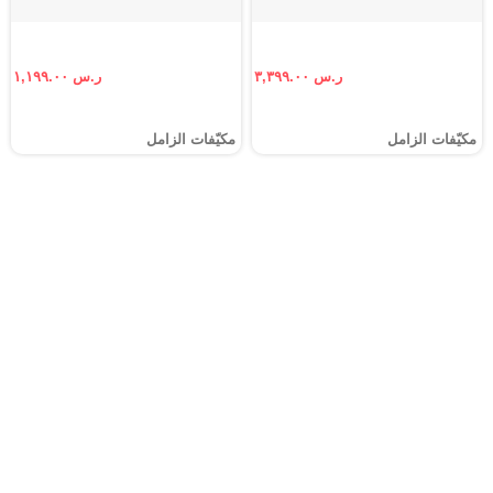
ر.س ٣,٣٩٩.٠٠
ر.س ١,١٩٩.٠٠
مكيّفات الزامل
مكيّفات الزامل