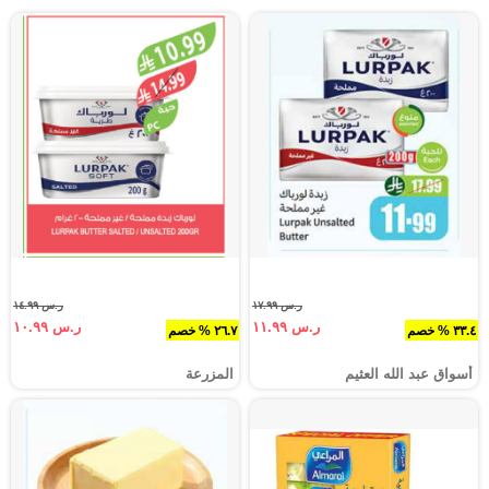
ر.س ١٧.٩٩
ر.س ١٤.٩٩
ر.س ١١.٩٩
ر.س ١٠.٩٩
٣٣.٤ % خصم
٢٦.٧ % خصم
أسواق عبد الله العثيم
المزرعة