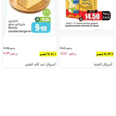
ر.س ٢١.٥١
ر.س ١٦.٩٥
ر.س ١٤.٥٠
ر.س ٩.٩٩
٣٢.٦ % خصم
٤١.١ % خصم
أسواق النخبة
أسواق عبد الله العثيم