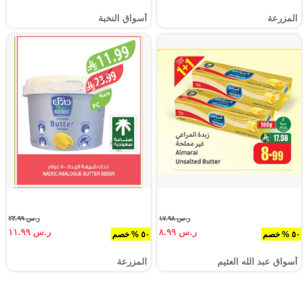
المزرعة
أسواق النخبة
ر.س ١٧.٩٨
ر.س ٢٣.٩٩
ر.س ٨.٩٩
ر.س ١١.٩٩
٥٠ % خصم
٥٠ % خصم
أسواق عبد الله العثيم
المزرعة