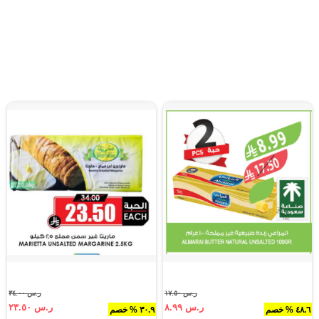
ر.س ١٧.٥٠
ر.س ٣٤.٠٠
ر.س ٨.٩٩
ر.س ٢٣.٥٠
٤٨.٦ % خصم
٣٠.٩ % خصم