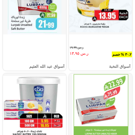
ر.س ١٩.٩٩
ر.س ١٣.٩٥
٣٠.٢ % خصم
أسواق النخبة
أسواق عبد الله العثيم