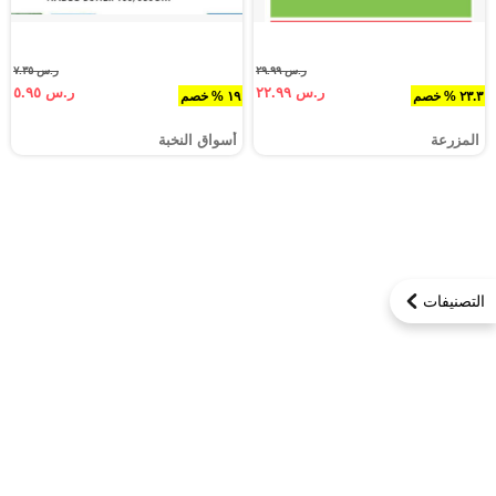
ر.س ٢٩.٩٩
ر.س ٧.٣٥
ر.س ٢٢.٩٩
ر.س ٥.٩٥
٢٣.٣ % خصم
١٩ % خصم
المزرعة
أسواق النخبة
التصنيفات