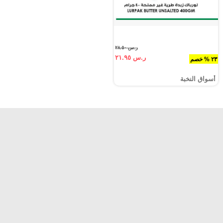
ر.س ٢٨.٥٠
ر.س ٢١.٩٥
٢٣ % خصم
أسواق النخبة