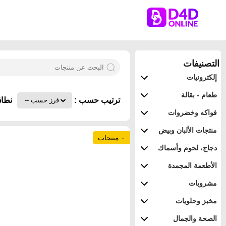
التصنيفات
إلكترونيات
طعام - بقالة
ترتيب حسب :
نطاق
فواكه وخضروات
منتجات الألبان وبيض
٠ منتجات
دجاج، لحوم وأسماك
الأطعمة المجمدة
مشروبات
مخبز وحلويات
الصحة والجمال