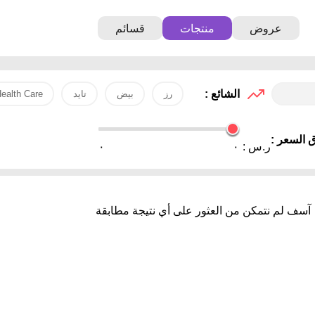
عروض
منتجات
قسائم
الشائع :
رز
بيض
تايد
ealth Care
 السعر :
ر.س :
٠
٠
آسف لم نتمكن من العثور على أي نتيجة مطابقة