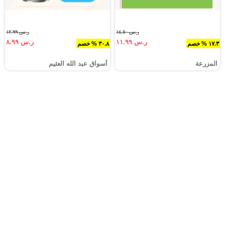
ر.س ١٤.٥٠
ر.س ١٢.٩٩
ر.س ١١.٩٩
ر.س ٨.٩٩
١٧.٣ % خصم
٣٠.٨ % خصم
المزرعة
أسواق عبد الله العثيم