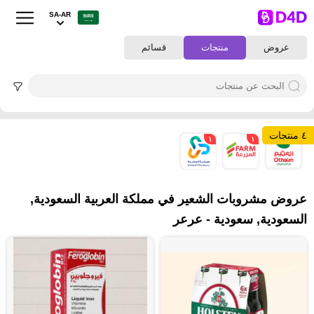
SA-AR
عروض
منتجات
قسائم
٤ منتجات
١
١
٢
عروض مشروبات الشعير في مملكة العربية السعودية,
السعودية, سعودية - عرعر