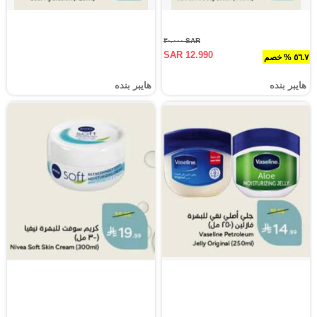
SAR ٣٠.٠٠٠
SAR 12.990
٥٦.٧ % خصم
هايبر بنده
هايبر بنده