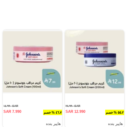
SAR ١٤.٩٩٠
SAR ٢٨.٩٩٠
SAR 7.990
SAR 12.990
٥٥.٢ % خصم
٤٦.٧ % خصم
هايبر بنده
هايبر بنده