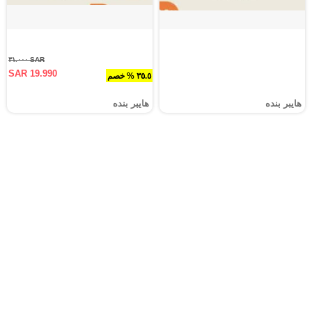
SAR ٣١.٠٠٠
SAR 19.990
٣٥.٥ % خصم
هايبر بنده
هايبر بنده