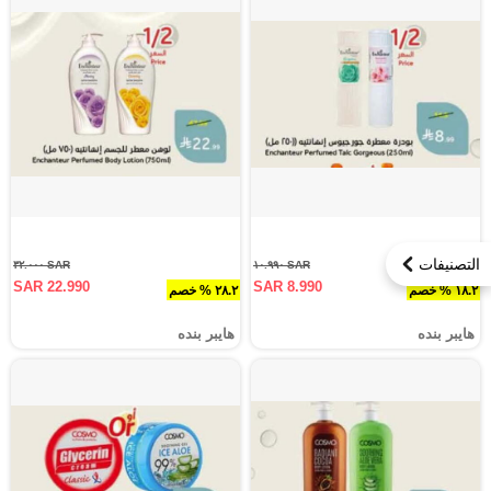
التصنيفات
SAR ٣٢.٠٠٠
SAR ١٠.٩٩٠
SAR 22.990
SAR 8.990
١٨.٢ % خصم
٢٨.٢ % خصم
هايبر بنده
هايبر بنده