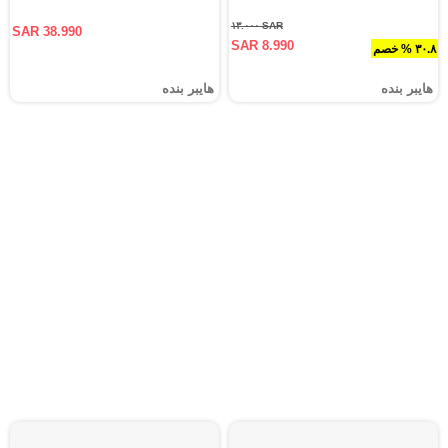
SAR ١٣.٠٠٠
SAR 38.990
SAR 8.990
٣٠.٨ % خصم
هايبر بنده
هايبر بنده