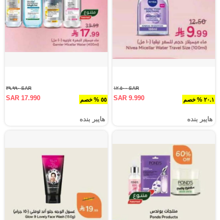
SAR ٣٩.٩٩٠
SAR ١٢.٥٠٠
SAR 17.990
SAR 9.990
٢٠.١ % خصم
٥٥ % خصم
هايبر بنده
هايبر بنده