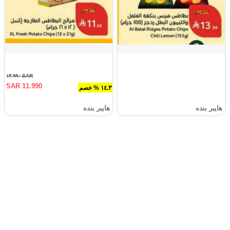
SAR ١٣.٩٩٠
SAR 11.990
١٤.٣ % خصم
هايبر بنده
هايبر بنده