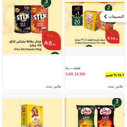
التصنيفات
SAR ٢١.٠٠٠
SAR 14.990
٢٨.٦ % خصم
هايبر بنده
هايبر بنده