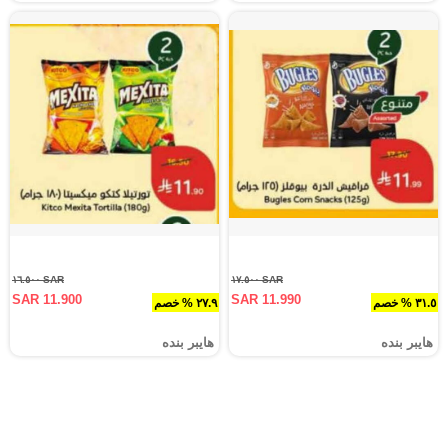
SAR ١٦.٥٠٠
SAR ١٧.٥٠٠
SAR 11.900
SAR 11.990
٣١.٥ % خصم
٢٧.٩ % خصم
هايبر بنده
هايبر بنده