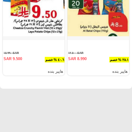
SAR ١٥.٩٩٠
SAR ١٢.٥٠٠
SAR 9.500
SAR 8.990
٢٨.١ % خصم
٤٠.٦ % خصم
هايبر بنده
هايبر بنده