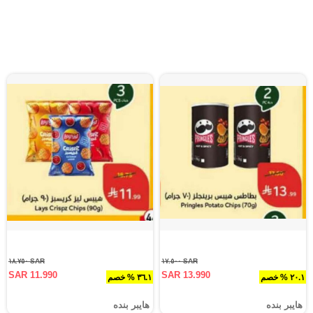
SAR ١٨.٧٥٠
SAR ١٧.٥٠٠
SAR 11.990
SAR 13.990
٢٠.١ % خصم
٣٦.١ % خصم
هايبر بنده
هايبر بنده