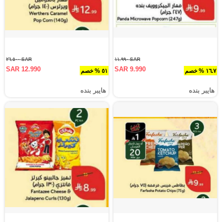
SAR ٢٦.٥٠٠
SAR ١١.٩٩٠
SAR 12.990
SAR 9.990
١٦.٧ % خصم
٥١ % خصم
هايبر بنده
هايبر بنده