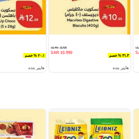
SAR ١٥.٩٩٠
SAR 10.990
S
٣١.٣ % خصم
٢٠.١ % خصم
هايبر بنده
هايبر بنده