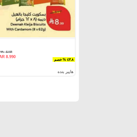
SAR ١٥.٩٩٠
AR 8.990
٤٣.٨ % خصم
هايبر بنده