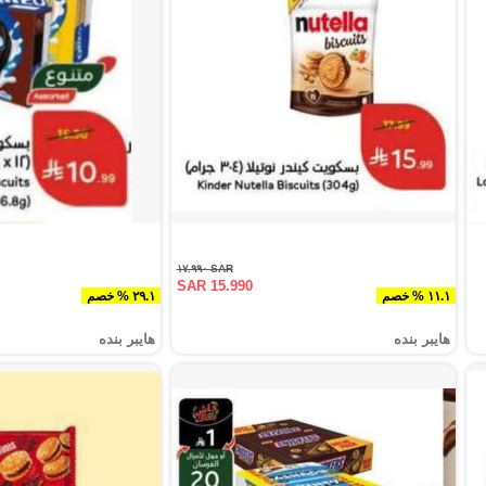
SAR ١٧.٩٩٠
SAR 15.990
١١.١ % خصم
٢٩.١ % خصم
هايبر بنده
هايبر بنده