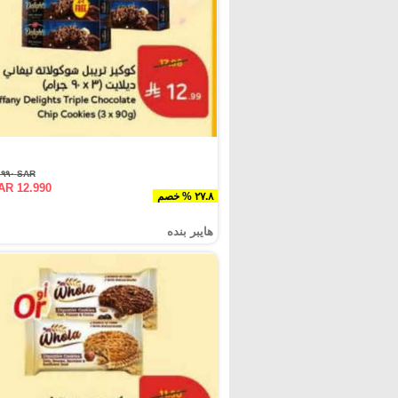
SAR ١٧.٩٩٠
AR 12.990
٢٧.٨ % خصم
هايبر بنده