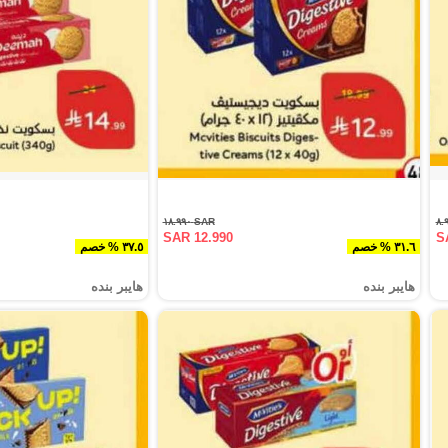
SAR ١٨.٩٩٠
SAR 12.990
S
٣١.٦ % خصم
٣٧.٥ % خصم
هايبر بنده
هايبر بنده