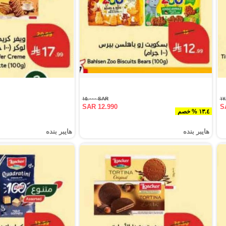
SAR ١٥.٠٠٠
SAR 12.990
S
١٣.٤ % خصم
هايبر بنده
هايبر بنده