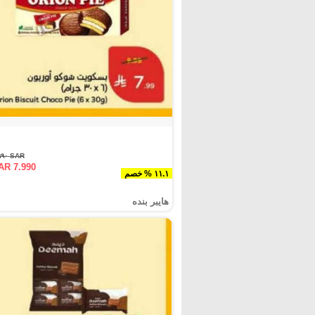
SAR ٨.٩٩٠
AR 7.990
١١.١ % خصم
هايبر بنده