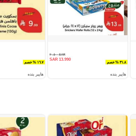
SAR ٢٠.٥٠٠
SAR 13.990
٣١.٨ % خصم
١٦.٧ % خصم
هايبر بنده
هايبر بنده