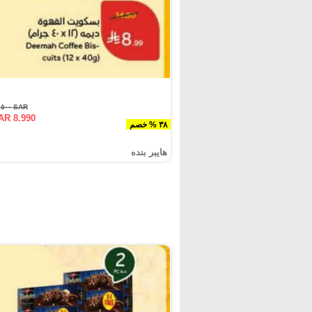
SAR ١٤.٥٠٠
AR 8.990
٣٨ % خصم
هايبر بنده