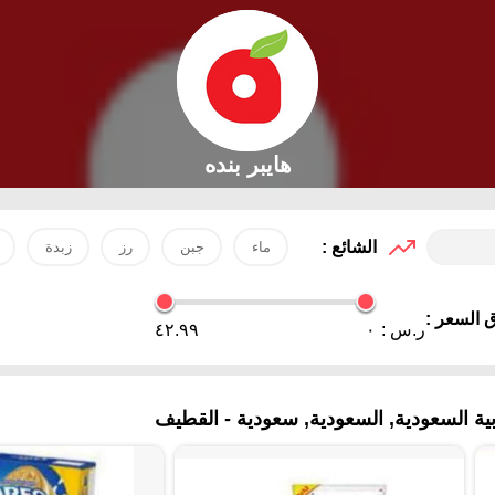
هايبر بنده
الشائع :
ماء
جبن
رز
زبدة
 السعر :
ر.س :
٠
٤٢.٩٩
 السعودية, السعودية, سعودية - القطيف‎