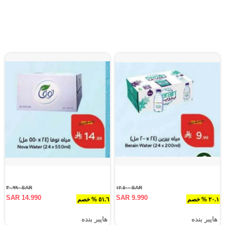
SAR ٣٠.٩٩٠
SAR ١٢.٥٠٠
SAR 14.990
SAR 9.990
٢٠.١ % خصم
٥١.٦ % خصم
هايبر بنده
هايبر بنده