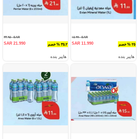
SAR ٣٣.٩٥٠
SAR ١٥.٩٩٠
SAR 21.990
SAR 11.990
٢٥ % خصم
٣٥.٢ % خصم
هايبر بنده
هايبر بنده