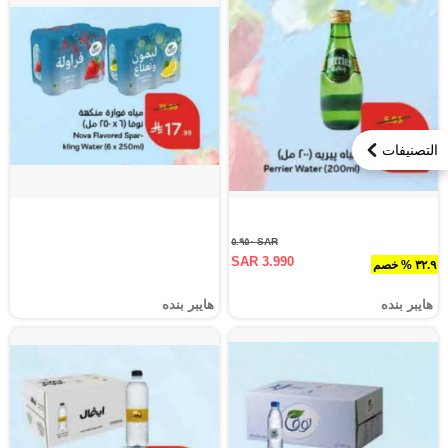
التصنيفات
SAR ٥.٩٥٠
SAR 3.990
٣٢.٩ % خصم
هايبر بنده
هايبر بنده