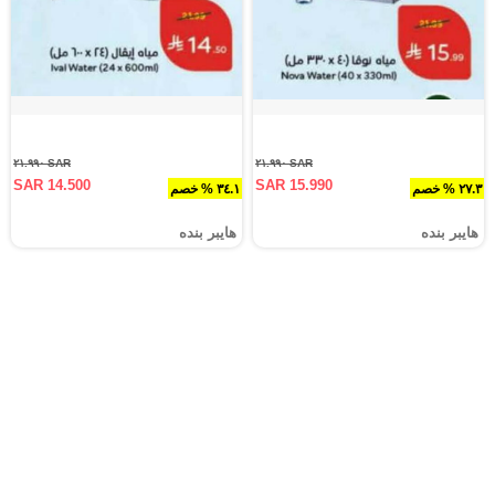
SAR ٢١.٩٩٠
SAR ٢١.٩٩٠
SAR 14.500
SAR 15.990
٢٧.٣ % خصم
٣٤.١ % خصم
هايبر بنده
هايبر بنده