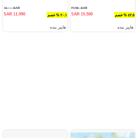
SAR ١٥.٠٠٠
SAR ٢٦.٩٥٠
SAR 11.990
SAR 15.500
٤٢.٥ % خصم
٢٠.١ % خصم
هايبر بنده
هايبر بنده