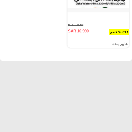
SAR ٢٠.٥٠٠
SAR 10.990
٤٦.٤ % خصم
هايبر بنده