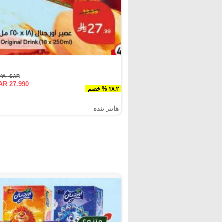
SAR ٣٨.٩٩٠
AR 27.990
٢٨.٢ % خصم
هايبر بنده