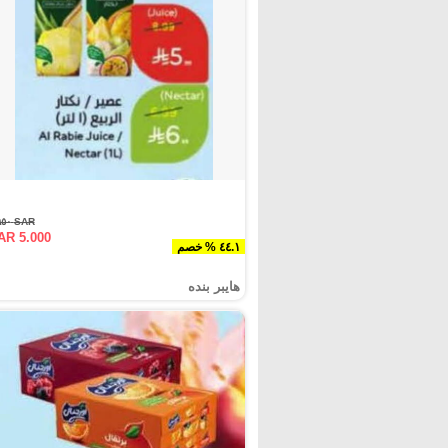
SAR ٨.٩٥٠
AR 5.000
٤٤.١ % خصم
هايبر بنده