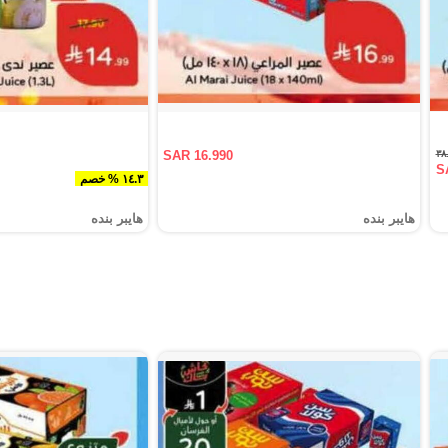
SAR 16.990
S
١٤.٣ % خصم
هايبر بنده
هايبر بنده