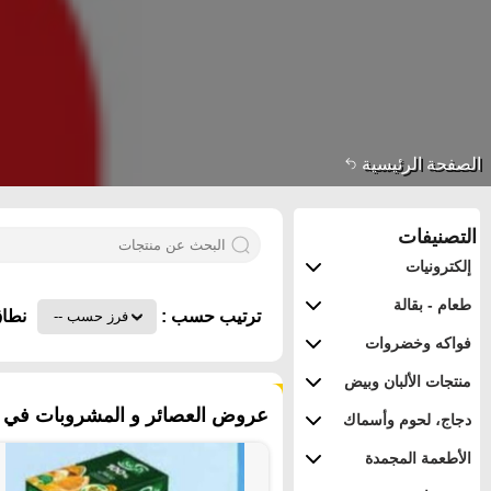
الصفحة الرئيسية
التصنيفات
إلكترونيات
طعام - بقالة
ترتيب حسب :
نطاق
فواكه وخضروات
منتجات الألبان وبيض
٧٤ منتجات
عروض العصائر و المشروبات في ممل
دجاج، لحوم وأسماك
الأطعمة المجمدة