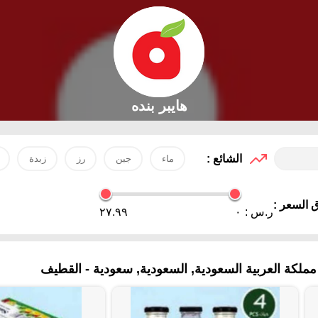
هايبر بنده
الشائع :
ماء
جبن
رز
زبدة
 السعر :
ر.س :
٠
٢٧.٩٩
كة العربية السعودية, السعودية, سعودية - القطيف‎