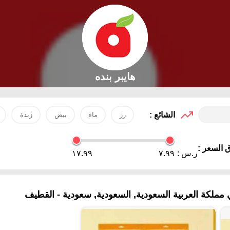
هايبر بنده
الشائع :
رز
ماء
بيض
زبدة
 السعر :
ر.س :
٧.٩٩
١٧.٩٩
ملكة العربية السعودية, السعودية, سعودية - القطيف‎