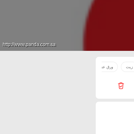
http://www.panda.com.sa
زيت
ورق عنب
حليب
جبن
بطاطس
ايسكريم