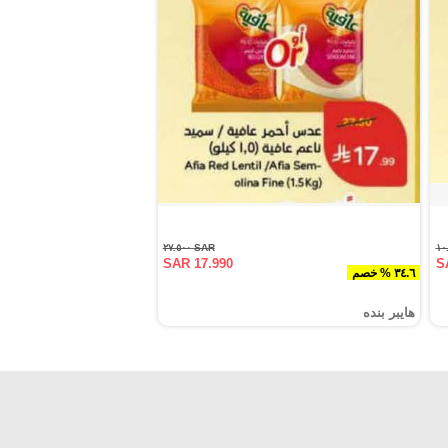
SAR ٢٧.٥٠٠
SAR 17.990
S
٣٤.٦ % خصم
هايبر بنده