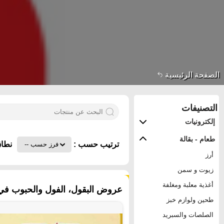
الصفحة الرئيسية
التصنيفات
إلكترونيات
طعام - بقالة
ترتيب حسب :
نطاق
أرز
زيوت و سمن
٢٢ منتجات
أغذية معلبة ومغلفة
عروض البقول، الفول والحبوب في م
طحين ولوازم خبز
الصلصات والسبريد