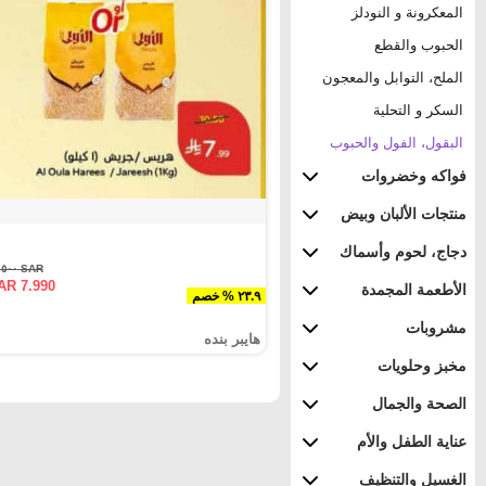
المعكرونة و النودلز
الحبوب والقطع
الملح، التوابل والمعجون
السكر و التحلية
البقول، الفول والحبوب
فواكه وخضروات
منتجات الألبان وبيض
دجاج، لحوم وأسماك
SAR ١٠.٥٠٠
AR 7.990
الأطعمة المجمدة
٢٣.٩ % خصم
مشروبات
هايبر بنده
مخبز وحلويات
الصحة والجمال
عناية الطفل والأم
الغسيل والتنظيف