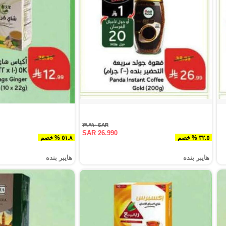
SAR ٣٩.٩٩٠
SAR 26.990
٣٢.٥ % خصم
٥١.٨ % خصم
هايبر بنده
هايبر بنده