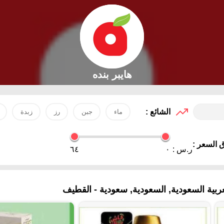
هايبر بنده
الشائع :
ماء
جبن
رز
زبدة
 السعر :
ر.س :
٠
٦٤
ية السعودية, السعودية, سعودية - القطيف‎