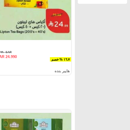
SAR ٢٩.٩٩٠
AR 24.990
١٦.٧ % خصم
هايبر بنده