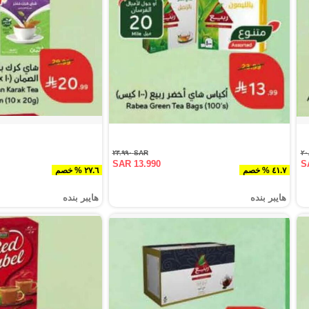
SAR ٢٣.٩٩٠
SAR 13.990
S
٤١.٧ % خصم
٢٧.٦ % خصم
هايبر بنده
هايبر بنده