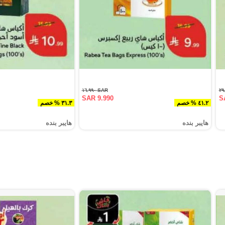
SAR ١٦.٩٩٠
SAR 9.990
S
٤١.٢ % خصم
٣١.٣ % خصم
هايبر بنده
هايبر بنده