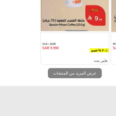
SAR ١٢.٥٠٠
SAR 9.990
S
٢٠.١ % خصم
هايبر بنده
عرض المزيد من المنتجات