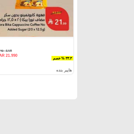
SAR ٣٢.٩٥٠
AR 21.990
٣٣.٣ % خصم
هايبر بنده