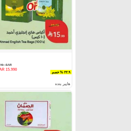
SAR ٢٠.٧٥٠
AR 15.990
٢٢.٩ % خصم
هايبر بنده