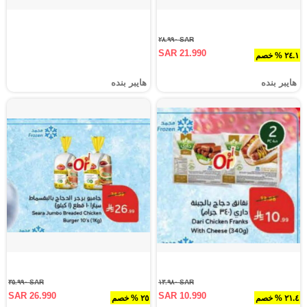
SAR ٢٨.٩٩٠
SAR 21.990
٢٤.١ % خصم
هايبر بنده
هايبر بنده
SAR ٣٥.٩٩٠
SAR ١٣.٩٨٠
SAR 26.990
SAR 10.990
٢١.٤ % خصم
٢٥ % خصم