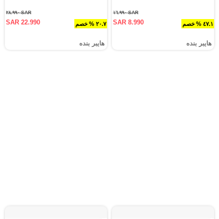
SAR ٢٨.٩٩٠
SAR ١٦.٩٩٠
SAR 22.990
SAR 8.990
٤٧.١ % خصم
٢٠.٧ % خصم
هايبر بنده
هايبر بنده