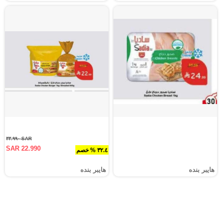
SAR ٣٣.٩٩٠
SAR 22.990
٣٢.٤ % خصم
هايبر بنده
هايبر بنده