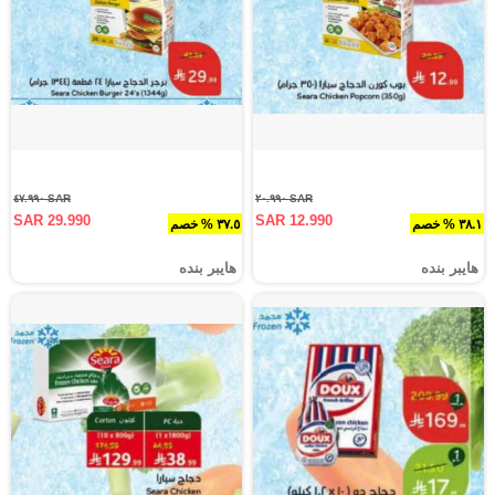
SAR ٤٧.٩٩٠
SAR ٢٠.٩٩٠
SAR 29.990
SAR 12.990
٣٨.١ % خصم
٣٧.٥ % خصم
هايبر بنده
هايبر بنده