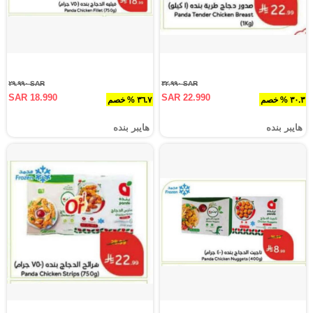
SAR ٢٩.٩٩٠
SAR ٣٢.٩٩٠
SAR 18.990
SAR 22.990
٣٠.٣ % خصم
٣٦.٧ % خصم
هايبر بنده
هايبر بنده