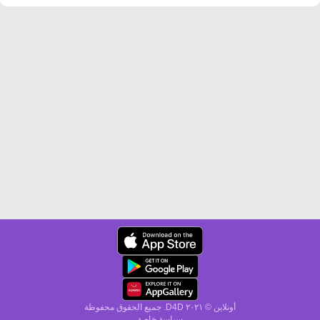
أونلاين © ۲۰٢١ D4D. جميع الحقوق محفوظة
سياسة خاصة