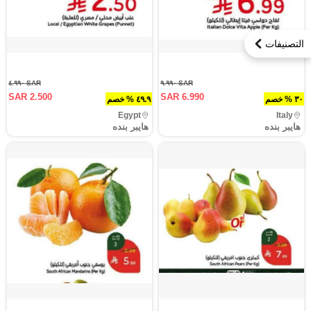
التصنيفات
SAR ٤.٩٩٠
SAR ٩.٩٩٠
SAR 2.500
SAR 6.990
٣٠ % خصم
٤٩.٩ % خصم
Egypt
Italy
هايبر بنده
هايبر بنده