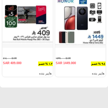
SAR ٤١٤.٠٠٠
SAR ١٥٩٩.٠٠٠
SAR 409.000
SAR 1449.000
٩.٤ % خصم
١.٢ % خصم
هايبر بنده
هايبر بنده