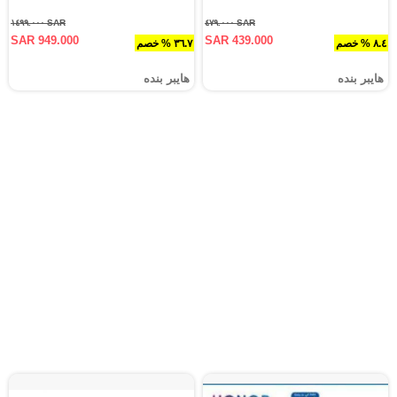
SAR ١٤٩٩.٠٠٠
SAR ٤٧٩.٠٠٠
SAR 949.000
SAR 439.000
٨.٤ % خصم
٣٦.٧ % خصم
هايبر بنده
هايبر بنده