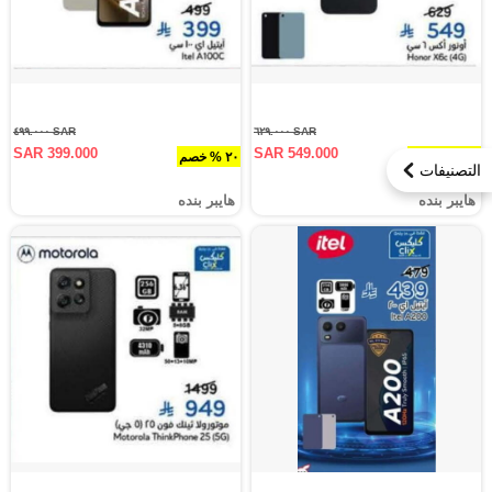
SAR ٤٩٩.٠٠٠
SAR ٦٢٩.٠٠٠
SAR 399.000
SAR 549.000
١٢.٧ % خصم
٢٠ % خصم
التصنيفات
هايبر بنده
هايبر بنده