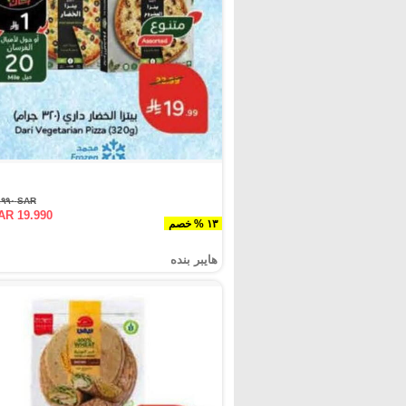
SAR ٢٢.٩٩٠
AR 19.990
١٣ % خصم
هايبر بنده