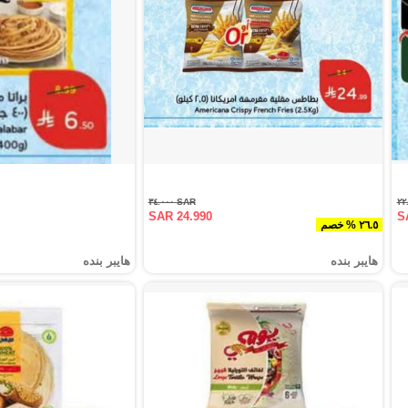
SAR ٣٤.٠٠٠
SAR 24.990
S
٢٦.٥ % خصم
هايبر بنده
هايبر بنده