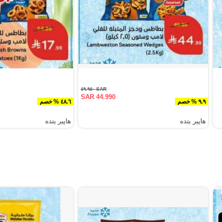
SAR ٤٩.٩٥٠
SAR 44.990
٩.٩ % خصم
٤٨.٦ % خصم
هايبر بنده
هايبر بنده