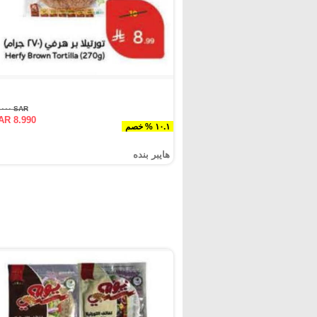
SAR ١٠.٠٠٠
AR 8.990
١٠.١ % خصم
هايبر بنده