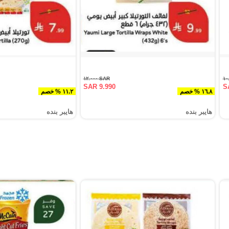
SAR ١٢.٠٠٠
SAR 9.990
S
١٦.٨ % خصم
١١.٢ % خصم
هايبر بنده
هايبر بنده