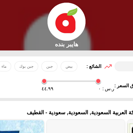
هايبر بنده
الشائع :
بيض
جبن
جبن بوك
ماء
 السعر :
ر.س :
٠
٤٤.٩٩
لعربية السعودية, السعودية, سعودية - القطيف‎