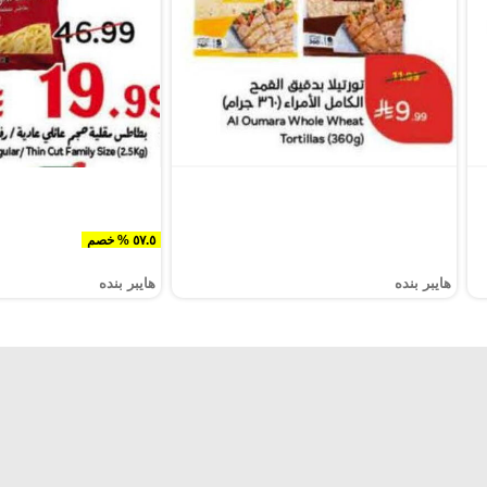
٥٧.٥ % خصم
هايبر بنده
هايبر بنده