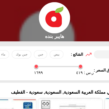
هايبر بنده
الشائع :
بيض
جبن
جبن بوك
ماء
 السعر :
ر.س :
٤١٩
١٦٩٩
 مملكة العربية السعودية, السعودية, سعودية - القطيف‎