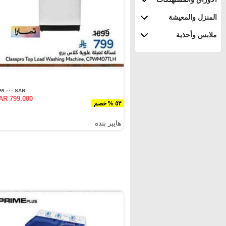
المنزل والمعيشة
ملابس وأحذية
SAR ١٦٩٩.٠٠٠
AR 799.000
٥٣ % خصم
هايبر بنده