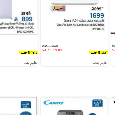
SAR ٢٩٩٩.٠٠٠
SAR 1699.000
S
٤٣.٣ % خصم
٣٣.٤ % خصم
هايبر بنده
هايبر بنده