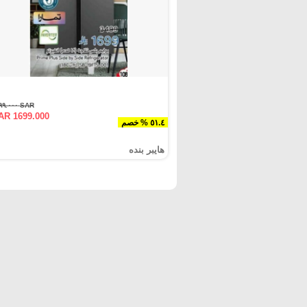
SAR ٣٤٩٩.٠٠٠
AR 1699.000
٥١.٤ % خصم
هايبر بنده