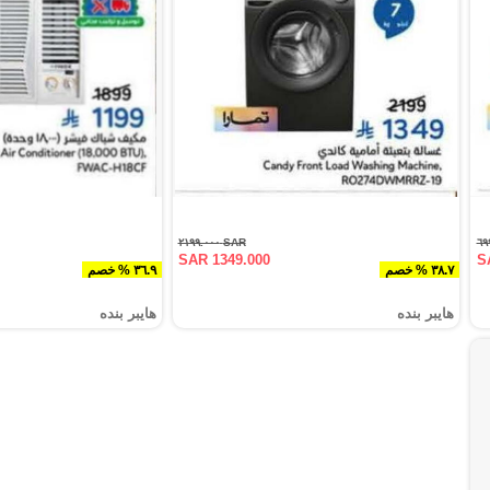
SAR ٢١٩٩.٠٠٠
SAR 1349.000
S
٣٨.٧ % خصم
٣٦.٩ % خصم
هايبر بنده
هايبر بنده