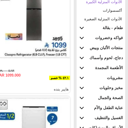
الأدوات المنزلية الكبيرة
أكسسوارات
الأدوات المنزلية الصغيرة
طعام - بقالة
فواكه وخضروات
منتجات الألبان وبيض
دجاج، لحوم وأسماك
الأطعمة المجمدة
SAR ١٨٩٩.٠٠٠
AR 1099.000
مشروبات
٤٢.١ % خصم
مخبز وحلويات
هايبر بنده
الصحة والجمال
عناية الطفل والأم
الغسيل والتنظيف
الأوراق والمستهلكات