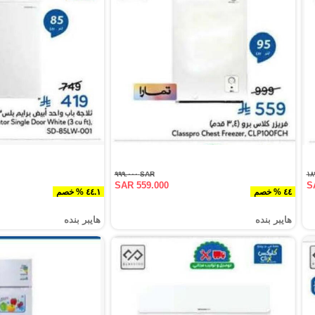
SAR ٩٩٩.٠٠٠
SAR 559.000
S
٤٤ % خصم
٤٤.١ % خصم
هايبر بنده
هايبر بنده