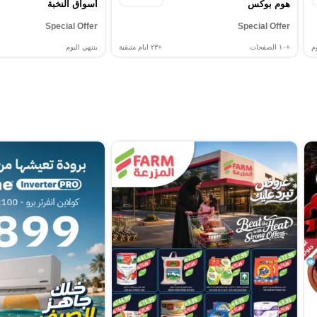
هوم بوكس
أسواق النخبة
Special Offer
Special Offer
م
+١٠
الصفحات
+٢٣
ايام متبقية
ينتهي اليوم