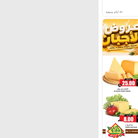
+٥
ايام متبقية