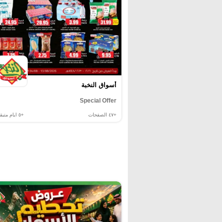
أسواق النخبة
Special Offer
+٤٧
الصفحات
+٥
ايام متبقي