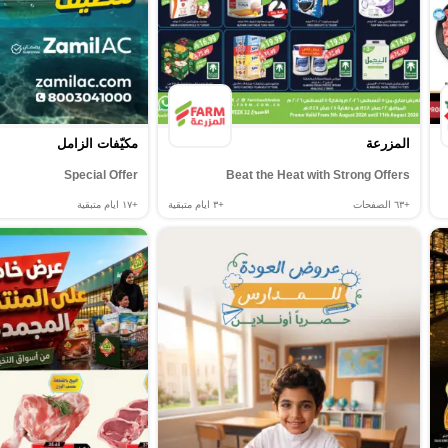
المزرعة
مكيّفات الزامل
Special Offer
Beat the Heat with Strong Offers
+٦٣
الصفحات
+٣
ايام متبقية
+١٧
ايام متبقية