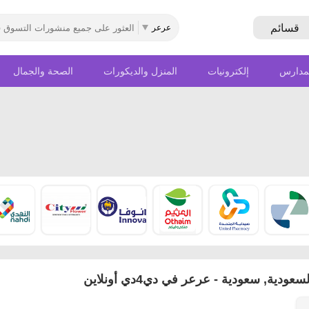
قسائم
عرعر
للمدارس
إلكترونيات
المنزل والديكورات
الصحة والجمال
ية, سعودية - عرعر في دي4دي أونلاين