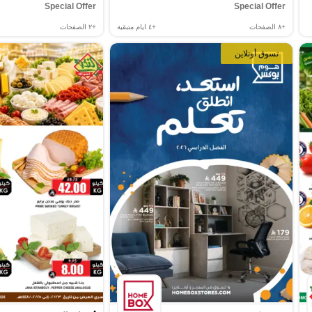
Special Offer
Special Offer
+٨
الصفحات
+٤
ايام متبقية
+٢
الصفحات
تسوق أونلاين