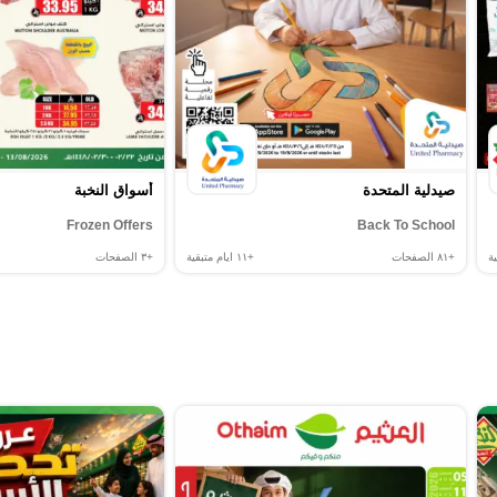
صيدلية المتحدة
أسواق النخبة
Frozen Offers
Back To School
ة
+٨١
الصفحات
+١١
ايام متبقية
+٣
الصفحات