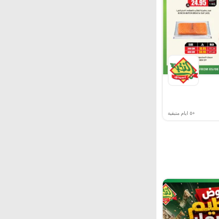
+٥
ايام متبقية