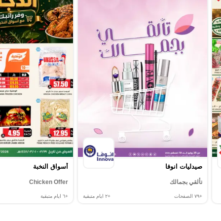
صيدليات انوفا
أسواق النخبة
تألقي بجمالك
Chicken Offer
+٧٩
الصفحات
+٢
ايام متبقية
+٦
ايام متبقية