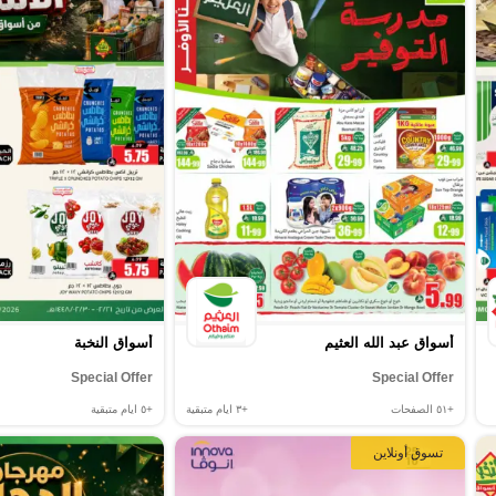
أسواق عبد الله العثيم
أسواق النخبة
Special Offer
Special Offer
+٥١
الصفحات
+٣
ايام متبقية
+٥
ايام متبقية
تسوق أونلاين