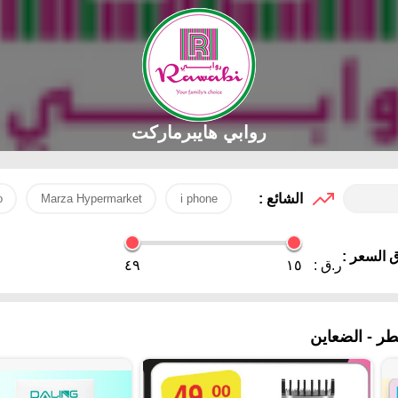
روابي هايبرماركت
الشائع :
o
Marza Hypermarket
i phone
 السعر :
ر.ق :
١٥
٤٩
ر - الضعاين