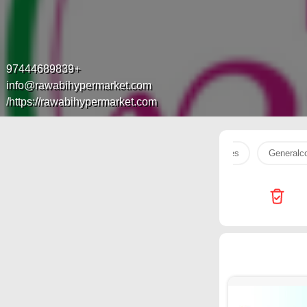
+97444689839
info@rawabihypermarket.com
https://rawabihypermarket.com/
Cairo Phones
iCONNECT
Miracle Phones
Generalc