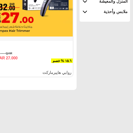
المنزل والمعيشة
ملابس وأحذية
QAR ٣٢.٠٠٠
AR 27.000
١٥.٦ % خصم
روابي هايبرماركت