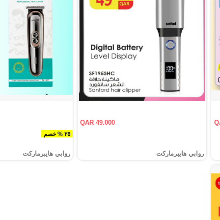
QAR 49.000
Q
٢٥ % خصم
روابي هايبرماركت
روابي هايبرماركت