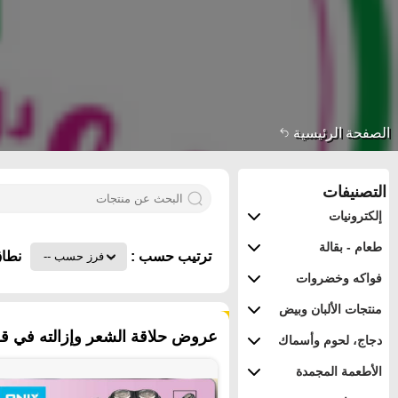
الصفحة الرئيسية
التصنيفات
إلكترونيات
طعام - بقالة
ترتيب حسب :
نطاق
فواكه وخضروات
منتجات الألبان وبيض
١٣١ منتجات
عروض حلاقة الشعر وإزالته في قط
دجاج، لحوم وأسماك
الأطعمة المجمدة