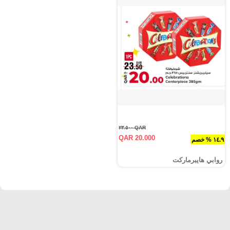
QAR ٢٣.٥٠٠
QAR 20.000
١٤.٩ % خصم
روابي هايبرماركت