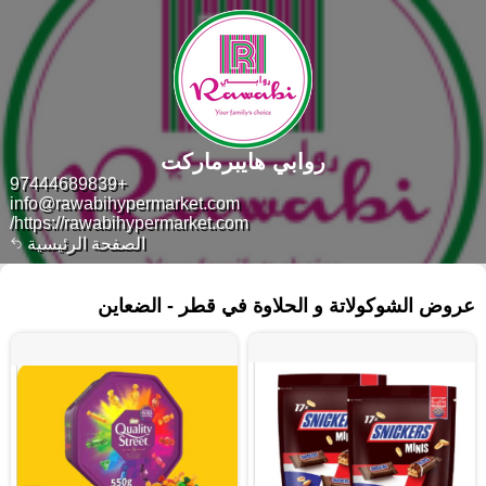
روابي هايبرماركت
+97444689839
info@rawabihypermarket.com
https://rawabihypermarket.com/
الصفحة الرئيسية
١٢٩ منتجات
عروض الشوكولاتة و الحلاوة في قطر - الضعاين