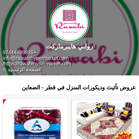
روابي هايبرماركت
+97444689839
info@rawabihypermarket.com
https://rawabihypermarket.com/
الصفحة الرئيسية
٣٦٨ منتجات
عروض تأثيث وديكورات المنزل في قطر - الضعاين