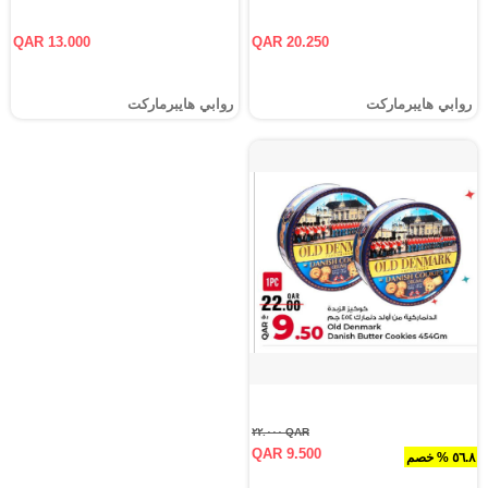
QAR 13.000
QAR 20.250
روابي هايبرماركت
روابي هايبرماركت
QAR ٢٢.٠٠٠
QAR 9.500
٥٦.٨ % خصم