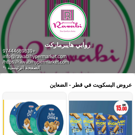
روابي هايبرماركت
+97444689839
info@rawabihypermarket.com
https://rawabihypermarket.com/
الصفحة الرئيسية
١٥٤ منتجات
عروض البسكويت في قطر - الضعاين