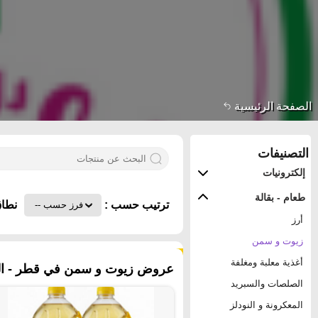
الصفحة الرئيسية
التصنيفات
إلكترونيات
طعام - بقالة
ترتيب حسب :
نطاق
أرز
زيوت و سمن
٩٦ منتجات
أغذية معلبة ومغلفة
عروض زيوت و سمن في قطر - ال
الصلصات والسبريد
المعكرونة و النودلز