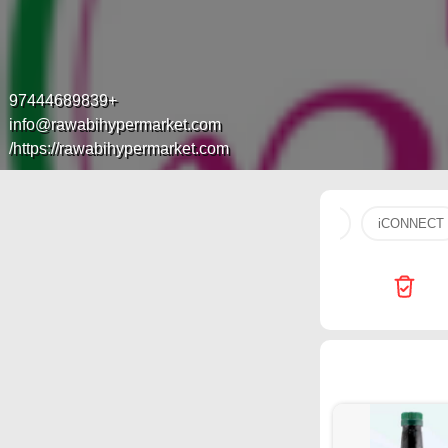
+97444689839
info@rawabihypermarket.com
https://rawabihypermarket.com/
tv
gial
Carrefour
Generalco
flip
iCONNECT