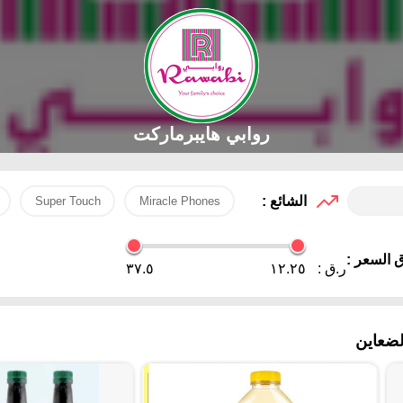
روابي هايبرماركت
الشائع :
Super Touch
Miracle Phones
 السعر :
ر.ق :
١٢.٢٥
٣٧.٥
ضعاين