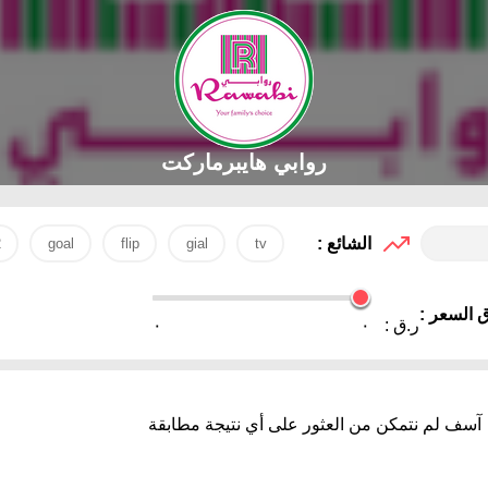
روابي هايبرماركت
الشائع :
2
goal
flip
gial
tv
 السعر :
ر.ق :
٠
٠
آسف لم نتمكن من العثور على أي نتيجة مطابقة