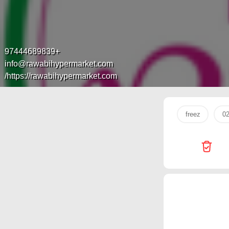
+97444689839
info@rawabihypermarket.com
https://rawabihypermarket.com/
0
freez
ارز
Generalco
iCONNECT
Emax