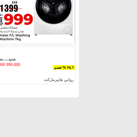
QAR ١٣٩٩.٠٠٠
AR 999.000
٢٨.٦ % خصم
روابي هايبرماركت