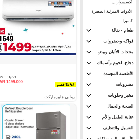
أكسسوارات
الأدوات المنزلية الصغيرة
كاميرا
طعام - بقالة
فواكه وخضروات
منتجات الألبان وبيض
دجاج، لحوم وأسماك
الأطعمة المجمدة
QAR ١٦٤٩.٠٠٠
AR 1499.000
مشروبات
٩.١ % خصم
مخبز وحلويات
روابي هايبرماركت
الصحة والجمال
عناية الطفل والأم
الغسيل والتنظيف
الأوراق والمستهلكات