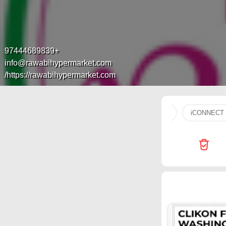
+97444689839
info@rawabihypermarket.com
https://rawabihypermarket.com/
tv
gial
Carrefour
Generalco
flip
iCONNECT