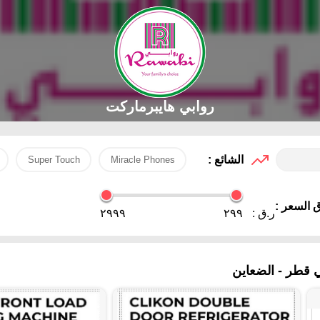
روابي هايبرماركت
الشائع :
Super Touch
Miracle Phones
 السعر :
ر.ق :
٢٩٩
٢٩٩٩
ي قطر - الضعاين