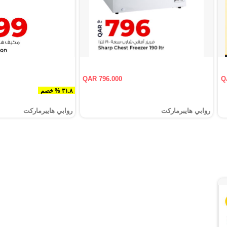
QAR 796.000
Q
٣١.٨ % خصم
روابي هايبرماركت
روابي هايبرماركت