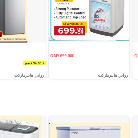
QAR 699.000
Q
٥٦.١ % خصم
روابي هايبرماركت
روابي هايبرماركت