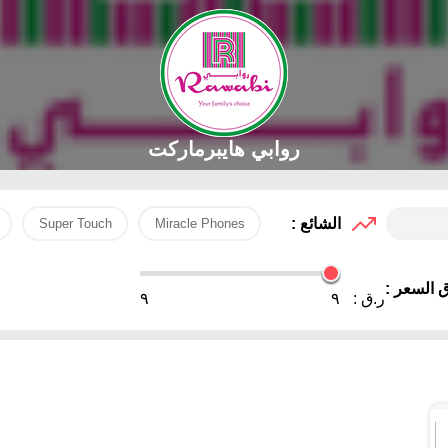
روابي هايبرماركت
الشائع :
Super Touch
Miracle Phones
 السعر :
ر.ق :
٩
٩