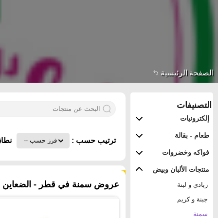
الصفحة الرئيسية
التصنيفات
إلكترونيات
طعام - بقالة
ترتيب حسب :
نطاق
فواكه وخضروات
منتجات الألبان وبيض
٢١ منتجات
عروض سمنة في قطر - الضعاين
زبادي و لبنة
جبنة و كريم
سمنة