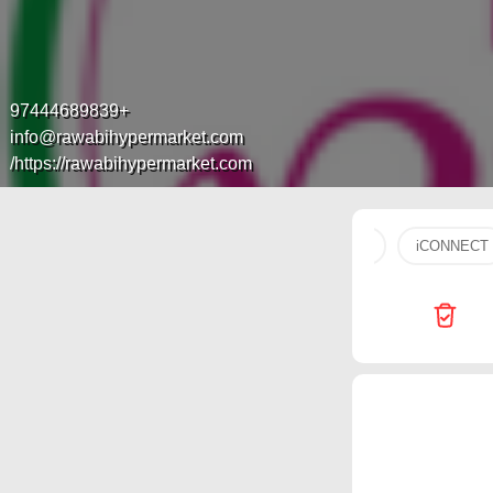
+97444689839
info@rawabihypermarket.com
https://rawabihypermarket.com/
tv
gial
Carrefour
Generalco
flip
iCONNECT