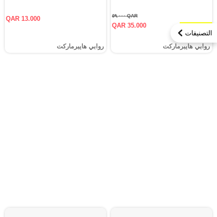
QAR ٥٩.٠٠٠
QAR 13.000
QAR 35.000
٤٠.٧ % خصم
التصنيفات
روابي هايبرماركت
روابي هايبرماركت