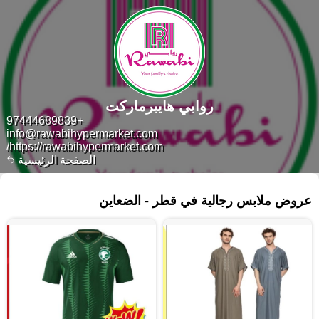
روابي هايبرماركت
+97444689839
info@rawabihypermarket.com
https://rawabihypermarket.com/
الصفحة الرئيسية
١٦٦ منتجات
عروض ملابس رجالية في قطر - الضعاين