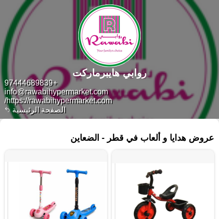
روابي هايبرماركت
+97444689839
info@rawabihypermarket.com
https://rawabihypermarket.com/
الصفحة الرئيسية
٢٢٨ منتجات
عروض هدايا و ألعاب في قطر - الضعاين