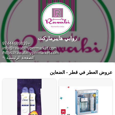
روابي هايبرماركت
+97444689839
info@rawabihypermarket.com
https://rawabihypermarket.com/
الصفحة الرئيسية
٤١٤ منتجات
عروض العطر في قطر - الضعاين