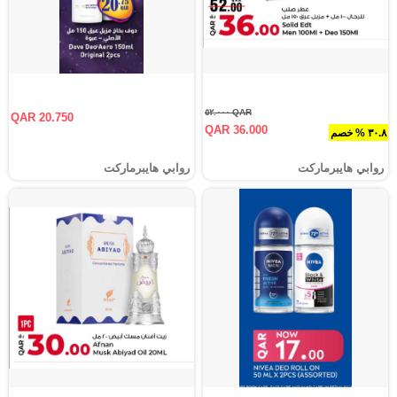
QAR ٥٢.٠٠٠
QAR 20.750
QAR 36.000
٣٠.٨ % خصم
روابي هايبرماركت
روابي هايبرماركت