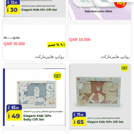
QAR ٣٣.٠٠٠
QAR 10.000
QAR 30.000
٩.١ % خصم
روابي هايبرماركت
روابي هايبرماركت