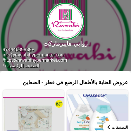
روابي هايبرماركت
+97444689839
info@rawabihypermarket.com
https://rawabihypermarket.com/
الصفحة الرئيسية
٢٧ منتجات
عروض العناية بالأطفال الرضع في قطر - الضعاين
التصنيفات