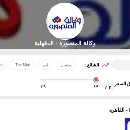
وكالة المنصورة - الدقهلية‎
الشائع :
برسيل
لبن
The Mart
et
 السعر :
ج.م :
٤٩
٤٩