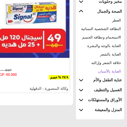
مخبز وحلويات
الصحة والجمال
العطر
النظافة الشخصية النسائية
الاستحمام ونظافة الجسم
العناية بالوجه والبشرة
العناية بالشعر
حلاقة الشعر وإزالته
EGP ٦٨.٠٠٠
العناية بالأسنان
GP 49.000
٢٧.٩ % خصم
عناية الطفل والأم
وكالة المنصورة - الدقهلية‎
الغسيل والتنظيف
الأوراق والمستهلكات
المنزل والمعيشة